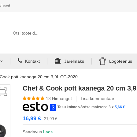
lused
Kontakt
Järelmaks
Logoteenus
 Cook pott kaanega 20 cm 3,9L CC-2020
Chef & Cook pott kaanega 20 cm 3,
13
Hinnangut
Lisa kommentaar
Tasu kolme võrdse maksena 3 x
5,66
€
16,99
€
21,99
€
Saadavus
Laos