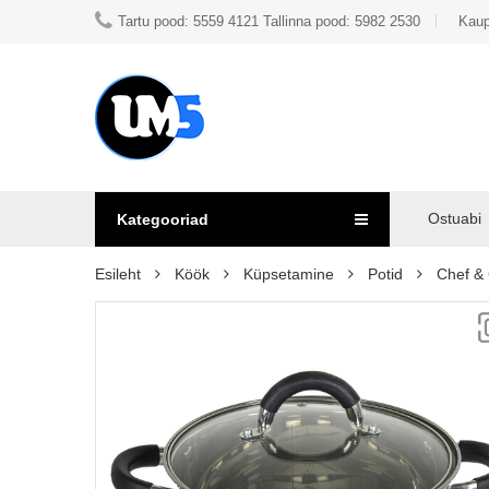
Tartu pood: 5559 4121 Tallinna pood: 5982 2530
Kaup
Ostuabi
Kategooriad
Esileht
Köök
Küpsetamine
Potid
Chef &