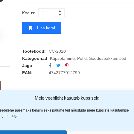
Kogus:
Lisa korvi
Tootekood:
CC-2020
Kategooriad
Küpsetamine
,
Potid
,
Sooduspakkumised
Jaga
EAN:
4742777012799
Meie veebileht kasutab küpsiseid
eebilehe paremaks toimimiseks palume teil nõustuda meie küpsiste kasutamise
ingimustega.
 (1)