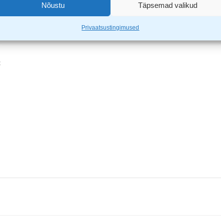
Nõustu
Täpsemad valikud
Privaatsustingimused
t