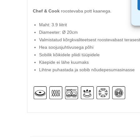
Chef & Cook
roostevaba pott kaanega.
Maht: 3.9 liitrit
Diameeter: Ø 20cm
Valmistatud kõrgkvaliteetsest roostevabast terases
Hea soojusjuhtivusega põhi
Sobilik kõikidele pliidi tüüpidele
Käepide ei lähe kuumaks
Lihtne puhastada ja sobib nõudepesumasinasse