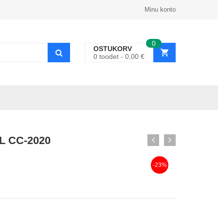
Minu konto
0
OSTUKORV
0
toodet
0,00
€
9L CC-2020
-23%