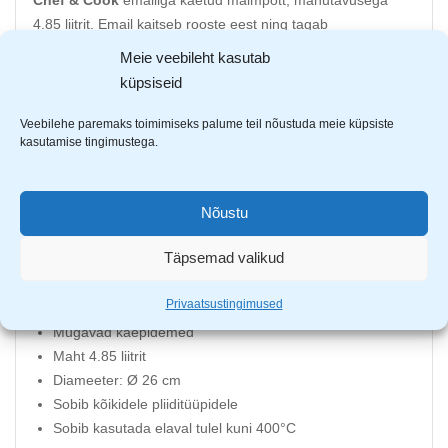
Chef & Cook
emailiga kaetud malmpott, mahutavusega
4.85 liitrit. Email kaitseb rooste eest ning tagab
mittenakkuva pinnakihi. Malmpoti kaane
Meie veebileht kasutab
siseküljel olevad täpid koguvad vett ja panevad niiskuse
küpsiseid
potis uuesti ringlusesse – nii valmib mahlane toit. Malmpott
sobib kõikidele
Veebilehe paremaks toimimiseks palume teil nõustuda meie küpsiste
kasutamise tingimustega.
pliiditüüpidele, sealhulgas elavale tulele kuni 400°C.
Pesemisel mitte kasutada abrasiivseid nuustikuid ja
vahendeid, et säilitada emaili pikk eluiga.
Nõustu
Malmpott koosneb kolmest kihist: sisemine emailiga kaetud
kiht, keskmine vastupidav malmist kest ning emailiga kaetud
Täpsemad valikud
välimine kiht.
Privaatsustingimused
Valmistatud vastupidavast ja kvaliteetsest malmist
Mugavad käepidemed
Maht 4.85 liitrit
Diameeter: Ø 26 cm
Sobib kõikidele pliiditüüpidele
Sobib kasutada elaval tulel kuni 400°C