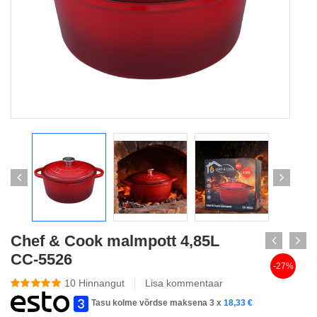
Chef & Cook malmpott 4,85L
CC-5526
-27%
10
Hinnangut
Lisa kommentaar
Tasu kolme võrdse maksena 3 x
18,33
€