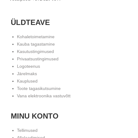
ÜLDTEAVE
Kohaletoimetamine
Kauba tagastamine
Kasutustingimused
Privaatsustingimused
Logoteenus
Järelmaks
Kauplused
Toote tagasikutsumine
Vana elektroonika vastuvõtt
MINU KONTO
Tellimused
Allalaadimised