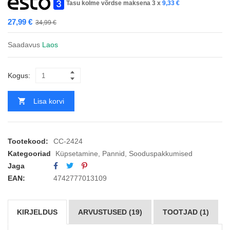
Tasu kolme võrdse maksena 3 x
9,33
€
27,99
€
34,99
€
Saadavus
Laos
Kogus:
Lisa korvi
Tootekood:
CC-2424
Kategooriad
Küpsetamine
,
Pannid
,
Sooduspakkumised
Jaga
EAN:
4742777013109
KIRJELDUS
ARVUSTUSED (19)
TOOTJAD (1)