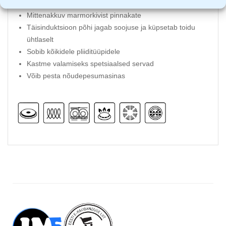
Ei sisalda teflonit, 100% PFOA ja PTFE vaba
Mittenakkuv marmorkivist pinnakate
Täisinduktsioon põhi jagab soojuse ja küpsetab toidu
ühtlaselt
Sobib kõikidele pliiditüüpidele
Kastme valamiseks spetsiaalsed servad
Võib pesta nõudepesumasinas