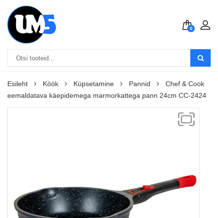
0
Esileht
Köök
Küpsetamine
Pannid
Chef & Cook
eemaldatava käepidemega marmorkattega pann 24cm CC-2424