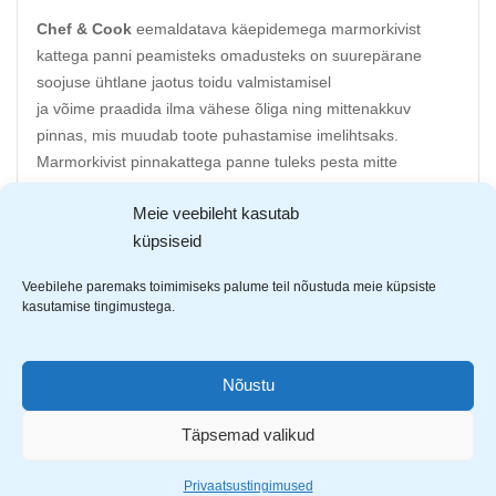
Chef & Cook
eemaldatava käepidemega marmorkivist
kattega panni peamisteks omadusteks on suurepärane
soojuse ühtlane jaotus toidu valmistamisel
ja võime praadida ilma vähese õliga ning mittenakkuv
pinnas, mis muudab toote puhastamise imelihtsaks.
Marmorkivist pinnakattega panne tuleks pesta mitte
kraapivate nuustikutega ning toiduvalmistamisel tuleks
Meie veebileht kasutab
vältida teravate esemetega toidu segamist,
küpsiseid
et tagada pannile pikk eluiga. Ei sisalda teflonit,
100%
PFOA
ja
PTFE
vaba.
Veebilehe paremaks toimimiseks palume teil nõustuda meie küpsiste
Lisaks võib panni kasutada ahjus kuni 200C juures, kui
kasutamise tingimustega.
eemaldate käepideme. Panni külgedel on ka kastme
valamiseks nõgusad servad.
Nõustu
Lihtsalt ja mugavalt eemaldatav käepide
Kasutatav ahjus 200C, ilma käepidemeta
Täpsemad valikud
Diameeter: Ø 24cm
Põhja paksus 4mm
Privaatsustingimused