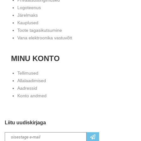
Privaatsustingimused
Logoteenus
Järelmaks
Kauplused
Toote tagasikutsumine
Vana elektroonika vastuvõtt
MINU KONTO
Tellimused
Allalaadimised
Aadressid
Konto andmed
Liitu uudiskirjaga