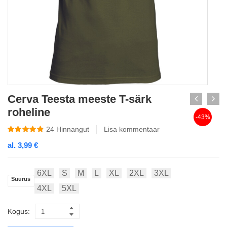
Cerva Teesta meeste T-särk
roheline
-43%
24
Hinnangut
Lisa kommentaar
al.
3,99
€
6XL
S
M
L
XL
2XL
3XL
Suurus
4XL
5XL
Kogus: