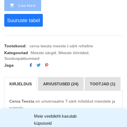
Lisa korvi
Suuruste tabel
Tootekood:
cerva teesta meeste t-särk roheline
Kategooriad
Meeste särgid
,
Meeste tööriided
,
Sooduspakkumised
Jaga
KIRJELDUS
ARVUSTUSED (24)
TOOTJAD (1)
Cerva Teesta
on universaalne T-särk mõeldud meestele ja
naistele.
Meie veebileht kasutab
Materjal 100% puuvill
küpsiseid