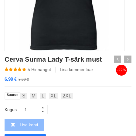
Cerva Surma Lady T-särk must
5
Hinnangut
Lisa kommentaar
-22%
6,99
€
8,99
€
Suurus
S
M
L
XL
2XL
Kogus:
Lisa korvi