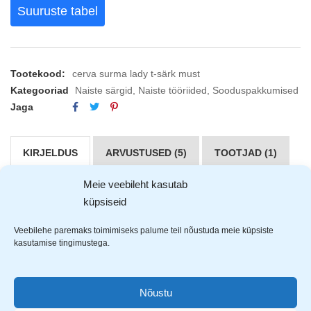
Suuruste tabel
Tootekood:
cerva surma lady t-särk must
Kategooriad
Naiste särgid
,
Naiste tööriided
,
Sooduspakkumised
Jaga
KIRJELDUS
ARVUSTUSED (5)
TOOTJAD (1)
Meie veebileht kasutab
Cerva Surma
naiste T-särk on ilma õmblusteta.
küpsiseid
Tänu sellele, et materjali kooslusesse on lisatud elastaani,
istub särk ideaalselt seljas. Materjal: 95% puuvill ja 5%
Veebilehe paremaks toimimiseks palume teil nõustuda meie küpsiste
kasutamise tingimustega.
elastaan.
Nõustu