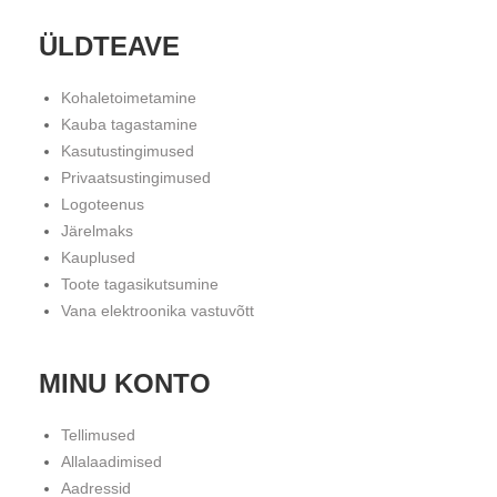
ÜLDTEAVE
Kohaletoimetamine
Kauba tagastamine
Kasutustingimused
Privaatsustingimused
Logoteenus
Järelmaks
Kauplused
Toote tagasikutsumine
Vana elektroonika vastuvõtt
MINU KONTO
Tellimused
Allalaadimised
Aadressid