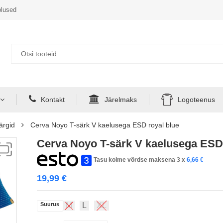
lused
Kontakt
Järelmaks
Logoteenus
ärgid
Cerva Noyo T-särk V kaelusega ESD royal blue
Cerva Noyo T-särk V kaelusega ESD 
Tasu kolme võrdse maksena 3 x
6,66
€
19,99
€
Suurus
M
L
XL