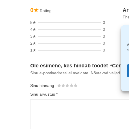
0★
Ar
Rating
The
5★
0
4★
0
3★
0
2★
0
V
1★
0
t
Ole esimene, kes hindab toodet “Cerva 
Sinu e-postiaadressi ei avaldata.
Nõutavad väljad on t
Sinu hinnang
Sinu arvustus
*