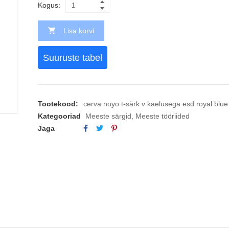
Kogus:
Lisa korvi
Suuruste tabel
Tootekood:
cerva noyo t-särk v kaelusega esd royal blue
Kategooriad
Meeste särgid
,
Meeste tööriided
Jaga