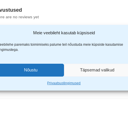
vustused
re are no reviews yet
Meie veebileht kasutab küpsiseid
eebilehe paremaks toimimiseks palume teil nõustuda meie küpsiste kasutamise
ingimustega.
Noyo T-särk V kaelusega ESD royal blue”
Nõustu
Täpsemad valikud
ähistatud
*
-ga
Privaatsustingimused