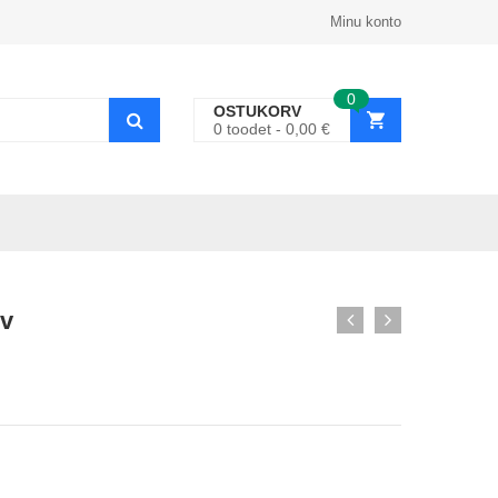
Minu konto
0
OSTUKORV
0
toodet
0,00
€
iv