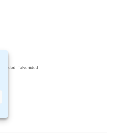
tööriided
,
Talveriided