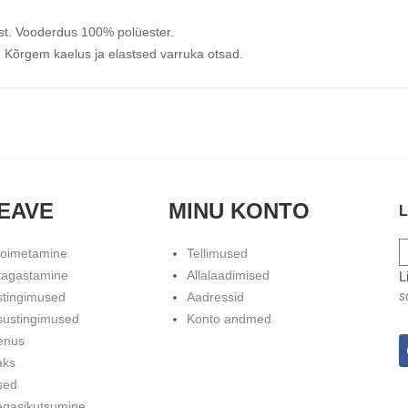
ist. Vooderdus 100% polüester.
l. Kõrgem kaelus ja elastsed varruka otsad.
EAVE
MINU KONTO
L
toimetamine
Tellimused
tagastamine
Allalaadimised
L
s
stingimused
Aadressid
sustingimused
Konto andmed
enus
aks
sed
agasikutsumine