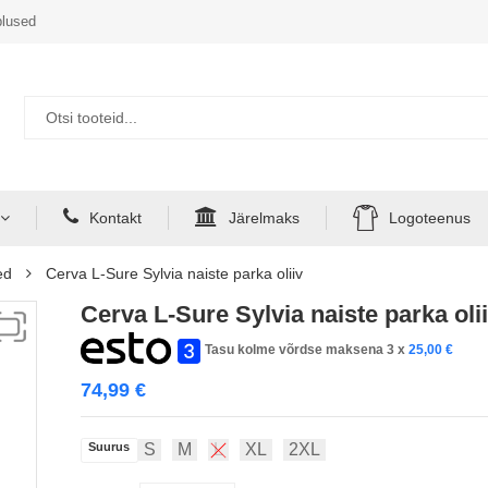
lused
Kontakt
Järelmaks
Logoteenus
ed
Cerva L-Sure Sylvia naiste parka oliiv
Cerva L-Sure Sylvia naiste parka oli
Tasu kolme võrdse maksena 3 x
25,00
€
74,99
€
Suurus
S
M
L
XL
2XL