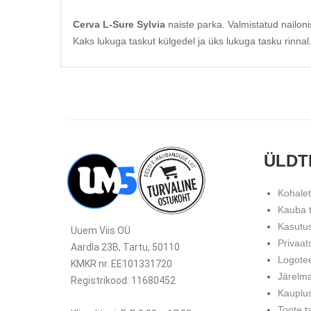
Cerva L-Sure
Sylvia
naiste parka. Valmistatud nailon
Kaks lukuga taskut külgedel ja üks lukuga tasku rinna
ÜLDT
Kohale
Kauba 
Kasutu
Uuem Viis OÜ
Privaat
Aardla 23B, Tartu, 50110
Logote
KMKR nr. EE101331720
Järelm
Registrikood: 11680452
Kauplu
Toote t