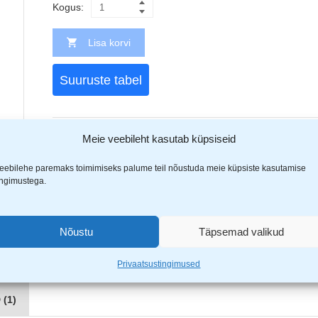
Kogus:
Lisa korvi
Suuruste tabel
Meie veebileht kasutab küpsiseid
Tootekood:
cerva l-sure sylvia naiste parka oliiv
Kategooriad
Naiste talveriided
,
Naiste talveriided
,
Naiste 
eebilehe paremaks toimimiseks palume teil nõustuda meie küpsiste kasutamise
Jaga
ingimustega.
Nõustu
Täpsemad valikud
Privaatsustingimused
(1)