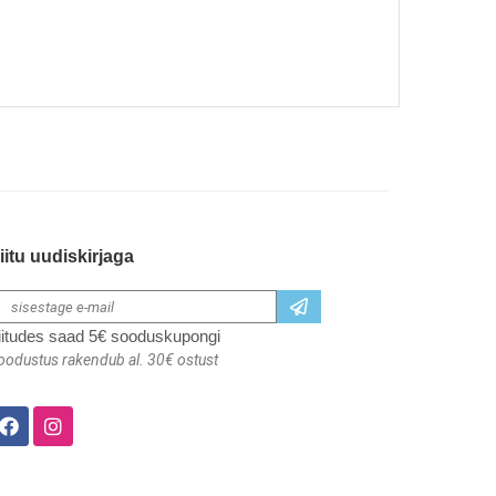
iitu uudiskirjaga
iitudes saad 5€ sooduskupongi
oodustus rakendub al. 30€ ostust