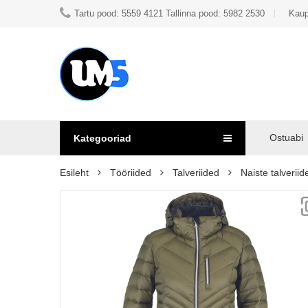
Tartu pood: 5559 4121 Tallinna pood: 5982 2530
Kaup
Ostuabi
Kategooriad
Esileht
Tööriided
Talveriided
Naiste talveriid