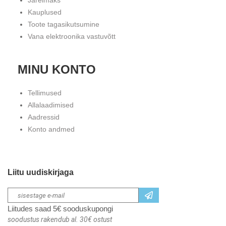
Järelmaks
Kauplused
Toote tagasikutsumine
Vana elektroonika vastuvõtt
MINU KONTO
Tellimused
Allalaadimised
Aadressid
Konto andmed
Liitu uudiskirjaga
Liitudes saad 5€ sooduskupongi
soodustus rakendub al. 30€ ostust