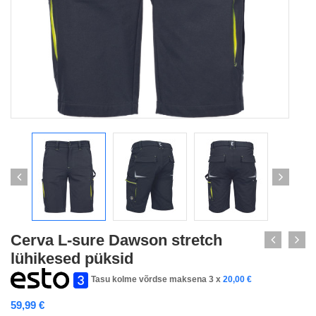
Cerva L-sure Dawson stretch
lühikesed püksid
Tasu kolme võrdse maksena 3 x
20,00
€
59,99
€