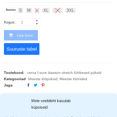
Suurus
S
M
L
XL
2XL
3XL
Kogus:
Lisa korvi
Suuruste tabel
Tootekood:
cerva l-sure dawson stretch lühikesed püksid
Kategooriad
Meeste tööpüksid
,
Meeste tööriided
Jaga
Meie veebileht kasutab
KIRJELDUS
ARVUSTUSED (0)
TOOTJAD (1)
küpsiseid