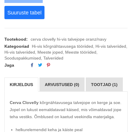
Suuruste tabel
Tootekood:
cerva clovelly hi-vis talvejope oranz/navy
Kategooriad
Hi-vis kõrgnähtavusega tööriided
,
Hi-vis talveriided
,
Hi-vis talveriided
,
Meeste joped
,
Meeste tööriided
,
Sooduspakkumised
,
Talveriided
Jaga
KIRJELDUS
ARVUSTUSED (0)
TOOTJAD (1)
Cerva Clovelly
kõrgnähtavusega talvejope on kerge ja soe.
Jopel on lukust eemaldatavad käised, mis võimaldavad jope
teha vestiks. Õmblused on kaetud veekindla materjaliga.
helkurelemendid keha ja käiste peal