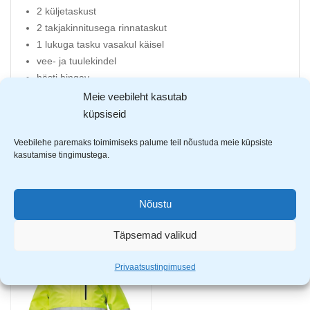
2 küljetaskust
2 takjakinnitusega rinnataskut
1 lukuga tasku vasakul käisel
vee- ja tuulekindel
hästi hingav
jope alumine osa elastsest materjalist
Meie veebileht kasutab
HI-VIS
küpsiseid
eemaldatavad käised
Veebilehe paremaks toimimiseks palume teil nõustuda meie küpsiste
100% polüestrist
kasutamise tingimustega.
Nõustu
AVASTA SARNASEID TOOTEID
Täpsemad valikud
-55%
Privaatsustingimused