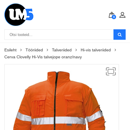
0
Esileht
Tööriided
Talveriided
Hi-vis talveriided
Cerva Clovelly Hi-Vis talvejope oranz/navy