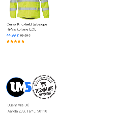
Cerva Knoxfield talvejope
Hi-Vis kollane EOL
44,99
€
99,99
€
Uuem Viis OÜ
Aardla 23B, Tartu, 50110