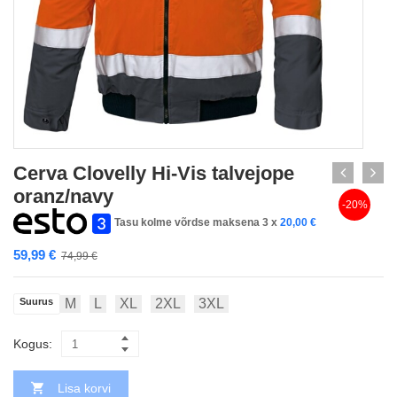
Cerva Clovelly Hi-Vis talvejope
oranz/navy
-20%
Tasu kolme võrdse maksena 3 x
20,00
€
59,99
€
74,99
€
Suurus
M
L
XL
2XL
3XL
Kogus:
Lisa korvi