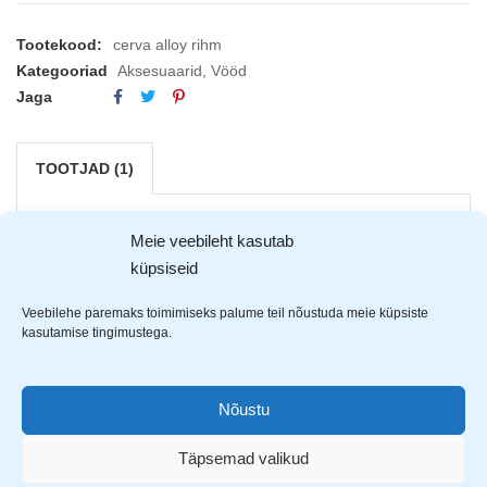
Tootekood:
cerva alloy rihm
Kategooriad
Aksesuaarid
,
Vööd
Jaga
TOOTJAD (1)
Meie veebileht kasutab
küpsiseid
Veebilehe paremaks toimimiseks palume teil nõustuda meie küpsiste
kasutamise tingimustega.
Nõustu
Täpsemad valikud