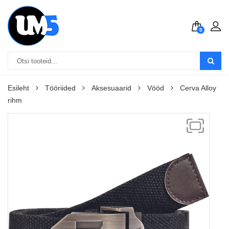
0
Esileht
Tööriided
Aksesuaarid
Vööd
Cerva Alloy
rihm