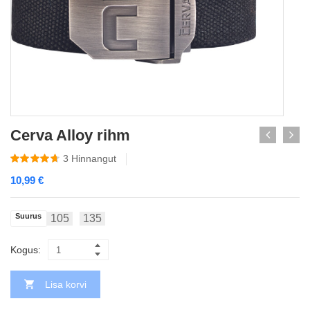
Cerva Alloy rihm
3
Hinnangut
10,99
€
Suurus
105
135
Kogus:
Lisa korvi