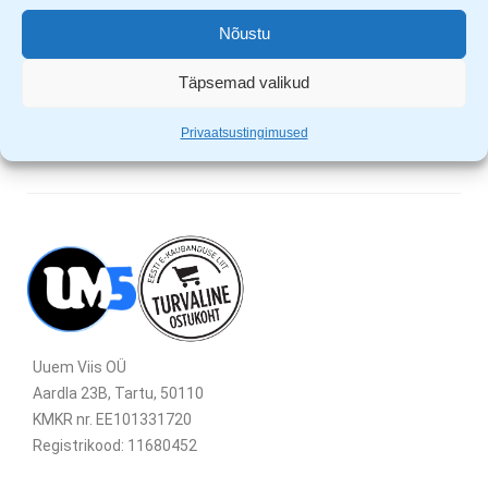
Elastsed varruka otsad ja alumine äär
Nõustu
Eest lukuga suletav
Kapuuts paeltega reguleeritav
Täpsemad valikud
Privaatsustingimused
Uuem Viis OÜ
Aardla 23B, Tartu, 50110
KMKR nr. EE101331720
Registrikood: 11680452