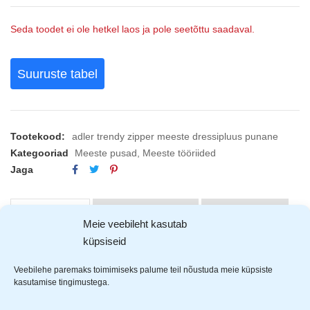
Seda toodet ei ole hetkel laos ja pole seetõttu saadaval.
Suuruste tabel
Tootekood:
adler trendy zipper meeste dressipluus punane
Kategooriad
Meeste pusad
,
Meeste tööriided
Jaga
KIRJELDUS
ARVUSTUSED (0)
TOOTJAD (1)
Meie veebileht kasutab
küpsiseid
Adler Trendy
puuvillane dressipluus koos kapuutsiga.
Veebilehe paremaks toimimiseks palume teil nõustuda meie küpsiste
kasutamise tingimustega.
Materjal: 65% puuvill ja 35% polüester
2 mahukat taskut ees