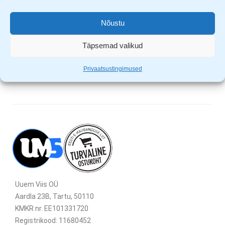
65% puuvill & 35% polüester
Nõustu
eest nööpidega suletav
õla kohti fikseerivad õmblused
Täpsemad valikud
masinpestav 40C juures
Privaatsustingimused
Uuem Viis OÜ
Aardla 23B, Tartu, 50110
KMKR nr. EE101331720
Registrikood: 11680452