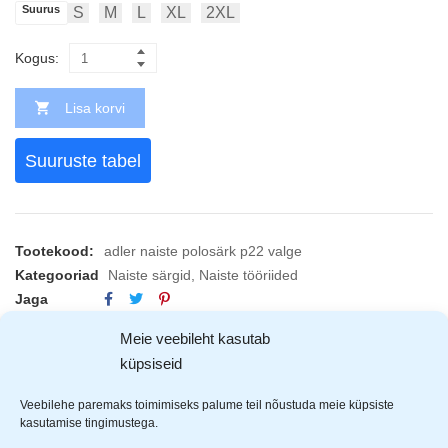
Suurus
S
M
L
XL
2XL
Kogus:
Lisa korvi
Suuruste tabel
Tootekood:
adler naiste polosärk p22 valge
Kategooriad
Naiste särgid
,
Naiste tööriided
Jaga
Meie veebileht kasutab
küpsiseid
KIRJELDUS
ARVUSTUSED (3)
TOOTJAD (1)
Veebilehe paremaks toimimiseks palume teil nõustuda meie küpsiste
kasutamise tingimustega.
Adler
polosärk on nägus ja mugav.