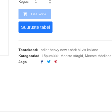
Kogus:
Lisa korvi
Suuruste tabel
Tootekood:
adler heavy new t-särk hi-vis kollane
Kategooriad
Lõpumüük
,
Meeste särgid
,
Meeste tööriided
Jaga