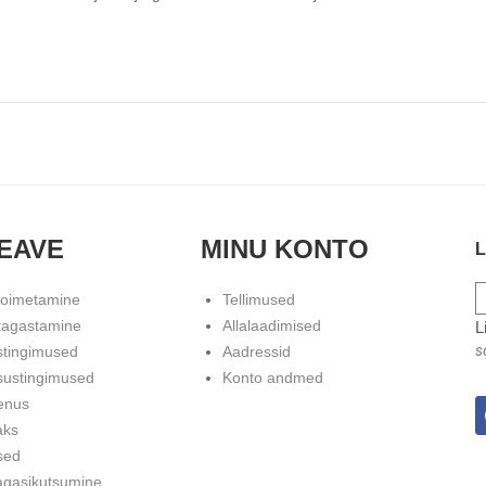
EAVE
MINU KONTO
L
toimetamine
Tellimused
tagastamine
Allalaadimised
L
s
stingimused
Aadressid
sustingimused
Konto andmed
enus
aks
sed
agasikutsumine