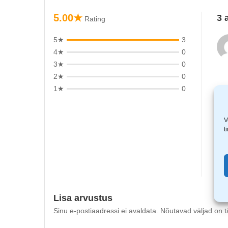
5.00★
3 
Rating
5★
3
4★
0
3★
0
2★
0
1★
0
V
t
Lisa arvustus
Sinu e-postiaadressi ei avaldata.
Nõutavad väljad on t