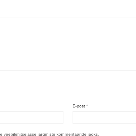
E-post
*
se veebilehitsejasse järgmiste kommentaaride jaoks.