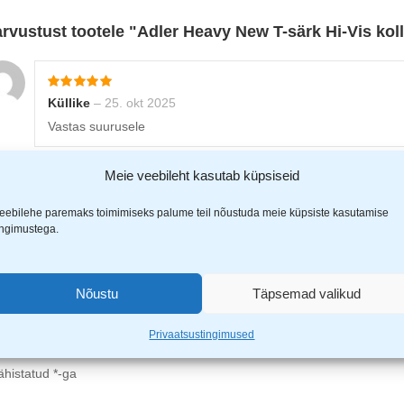
arvustust tootele
Adler Heavy New T-särk Hi-Vis kol
Küllike
–
25. okt 2025
Vastas suurusele
Meie veebileht kasutab küpsiseid
Aivo Riga
–
21. nov. 2025
eebilehe paremaks toimimiseks palume teil nõustuda meie küpsiste kasutamise
ingimustega.
Ene
–
6. mai 2026
Nõustu
Täpsemad valikud
Privaatsustingimused
ähistatud
*
-ga