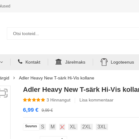
lused
Kontakt
Järelmaks
Logoteenus
ärgid
Adler Heavy New T-särk Hi-Vis kollane
Adler Heavy New T-särk Hi-Vis kolla
3
Hinnangut
Lisa kommentaar
6,99
€
9,99
€
Suurus
S
M
L
XL
2XL
3XL