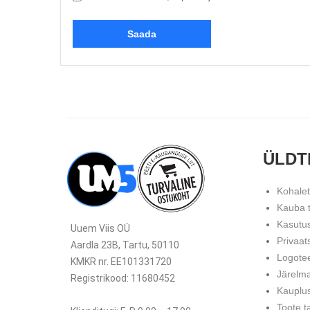
ÜLDT
Kohale
Kauba 
Kasutu
Uuem Viis OÜ
Privaat
Aardla 23B, Tartu, 50110
Logote
KMKR nr. EE101331720
Järelm
Registrikood: 11680452
Kauplu
Toote t