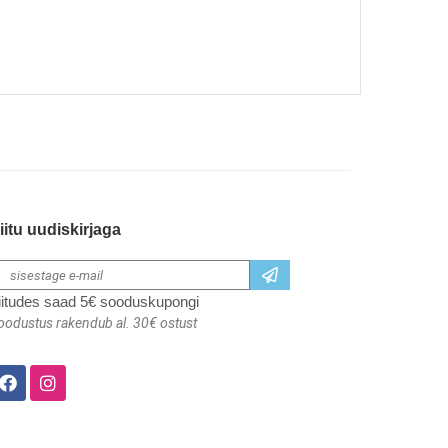
iitu uudiskirjaga
iitudes saad 5€ sooduskupongi
oodustus rakendub al. 30€ ostust