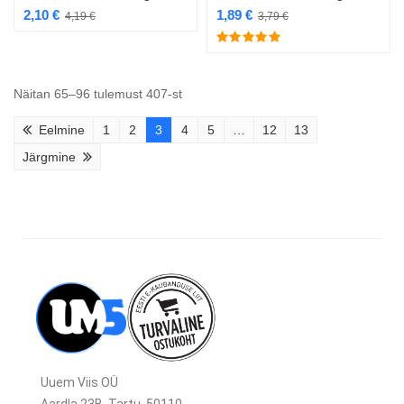
2,10
€
1,89
€
4,19
€
3,79
€
Näitan 65–96 tulemust 407-st
Eelmine
1
2
3
4
5
…
12
13
Järgmine
Uuem Viis OÜ