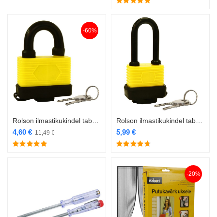
-60%
Rolson ilmastikukindel tabalukk 65mm RL-66515 PAKEND PUUDU
Rolson ilmastikukindel tabalukk pika aasaga 40mm RL-66513
4,60
€
5,99
€
11,49
€
-20%