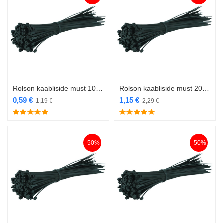
Rolson kaabliside must 100 x 2,5mm 100tk RL-60880
Rolson kaabliside must 200 x 4,8mm 100tk RL-60882
0,59
€
1,15
€
1,19
€
2,29
€
-50%
-50%