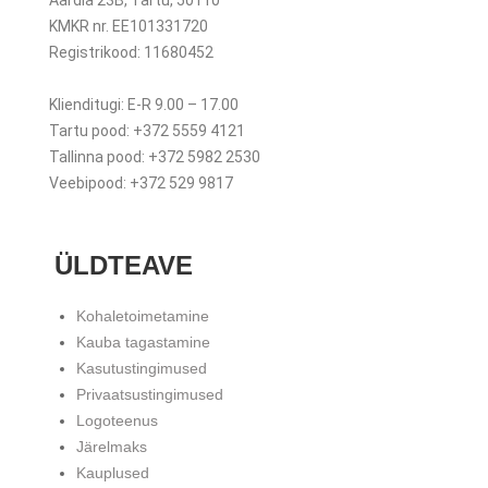
Aardla 23B, Tartu, 50110
KMKR nr. EE101331720
Registrikood: 11680452
Klienditugi: E-R 9.00 – 17.00
Tartu pood: +372 5559 4121
Tallinna pood: +372 5982 2530
Veebipood: +372 529 9817
ÜLDTEAVE
Kohaletoimetamine
Kauba tagastamine
Kasutustingimused
Privaatsustingimused
Logoteenus
Järelmaks
Kauplused