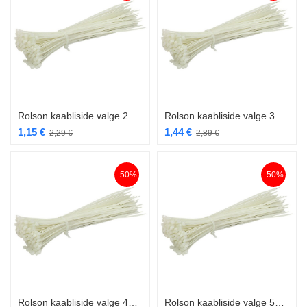
Rolson kaabliside valge 200 x 4,8mm 100tk RL-60883
Rolson kaabliside valge 300 x 4,8mm 60tk RL-60885
1,15
€
1,44
€
2,29
€
2,89
€
-50%
-50%
Rolson kaabliside valge 400 x 4,8mm 60tk RL-60887
Rolson kaabliside valge 500 x 6,5mm 30tk RL-60890