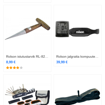
Rolson istutustarvik RL-82615
Rolson jalgratta kompuuter 22 funktsiooni RL-43236
8,99
€
39,99
€