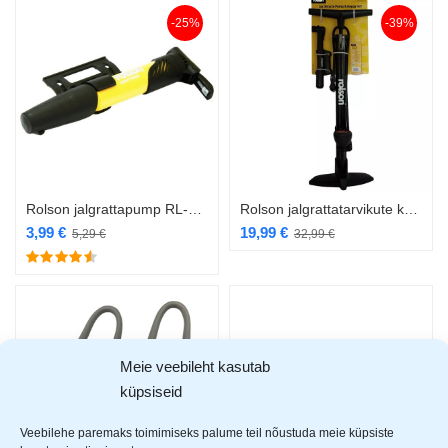
-25%
-39%
Rolson jalgrattapump RL-42968
Rolson jalgrattatarvikute komplekt 3 osa RL-43228
3,99
€
19,99
€
5,29
€
32,99
€
Meie veebileht kasutab
küpsiseid
Veebilehe paremaks toimimiseks palume teil nõustuda meie küpsiste