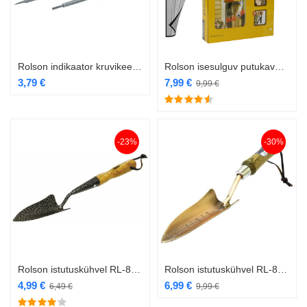
Rolson indikaator kruvikeerajate komplekt 2 osa RL-28110
Rolson isesulguv putukavõrk uksele magnetiga 0,97×2,15m RL-60685
3,79
€
7,99
€
9,99
€
-23%
-30%
Rolson istutuskühvel RL-82593
Rolson istutuskühvel RL-82603
4,99
€
6,99
€
6,49
€
9,99
€