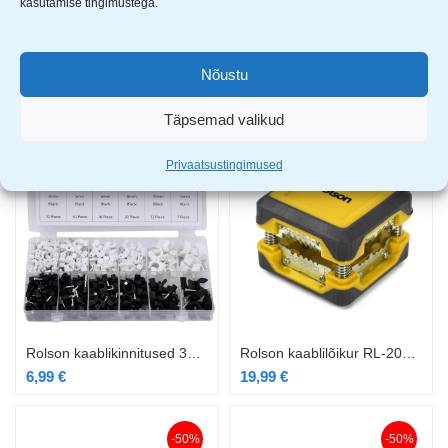
kasutamise tingimustega.
Rolson jalgrattatulede komplekt (esi + tagatuli) silikoon RL-61605
Rolson kaablikinnitused 150 osa RL-60922
Nõustu
6,99
€
3,99
€
Täpsemad valikud
Privaatsustingimused
Rolson kaablikinnitused 390 osa RL-61290
Rolson kaablilõikur RL-20853
6,99
€
19,99
€
-50%
-50%