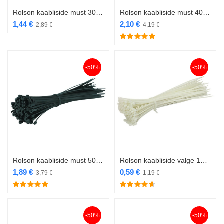
Rolson kaabliside must 300 x 4,8mm 60tk RL-60884
Rolson kaabliside must 400 x 4,8mm 60tk RL-60886
1,44
€
2,10
€
2,89
€
4,19
€
-50%
-50%
Rolson kaabliside must 500 x 6,5mm 30tk RL-60889
Rolson kaabliside valge 100 x 2,5mm 100tk RL-60881
1,89
€
0,59
€
3,79
€
1,19
€
-50%
-50%