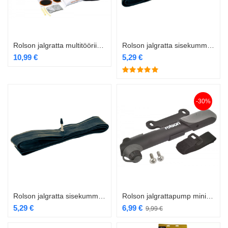
Rolson jalgratta multitööriista komplekt RL-40606
Rolson jalgratta sisekumm 26×2.1-2.5 RL-43253
10,99
€
5,29
€
-30%
Rolson jalgratta sisekumm 700Cx28x38C RL-43256
Rolson jalgrattapump mini RL-42967 EOL
5,29
€
6,99
€
9,99
€