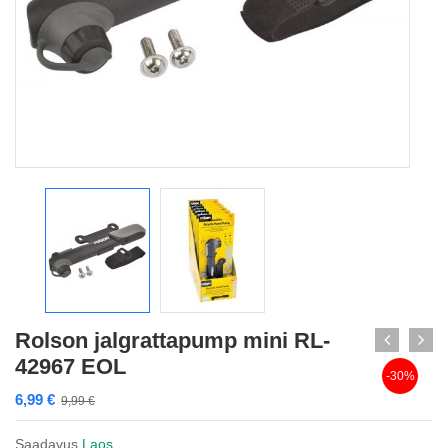
Rolson jalgrattapump mini RL-
42967 EOL
-30%
6,99
€
9,99
€
Saadavus
Laos