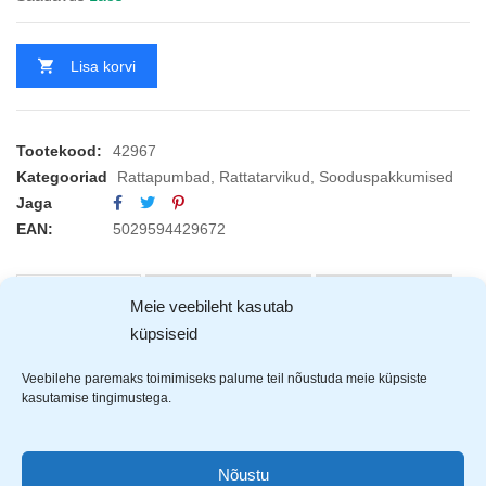
Lisa korvi
Tootekood:
42967
Kategooriad
Rattapumbad
,
Rattatarvikud
,
Sooduspakkumised
Jaga
EAN:
5029594429672
KIRJELDUS
ARVUSTUSED (0)
TOOTJAD (1)
Meie veebileht kasutab
küpsiseid
Rolson
mini jalgrattapump
Veebilehe paremaks toimimiseks palume teil nõustuda meie küpsiste
kasutamise tingimustega.
kerge ja mugav kaasas kanda
komplektis raamiklamber ja kruvid
maksimaalne rõhk 120PSI
Nõustu