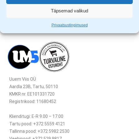
Täpsemad valikud
Privaatsustingimused
Uuem Viis OÜ
Aardla 23B, Tartu, 50110
KMKR nr. EE101331720
Registrikood: 11680452
Klienditugi: E-R 9.00 – 17.00
Tartu pood: +372 5559 4121
Tallinna pood: +372 5982 2530
Veebipood: +372 529 9817