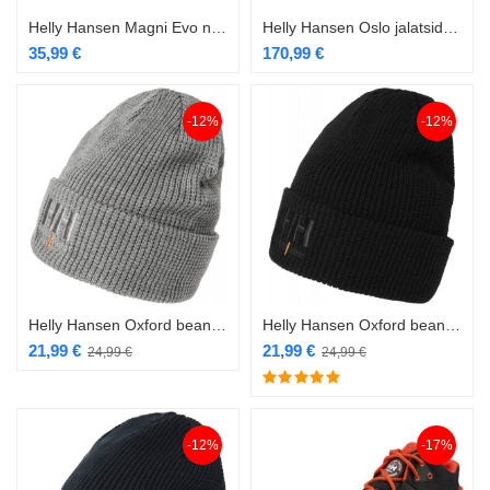
Helly Hansen Magni Evo nokamüts must
Helly Hansen Oslo jalatsid BOA O1
35,99
€
170,99
€
-12%
-12%
Helly Hansen Oxford beanie müts hall
Helly Hansen Oxford beanie müts must
21,99
€
21,99
€
24,99
€
24,99
€
-12%
-17%