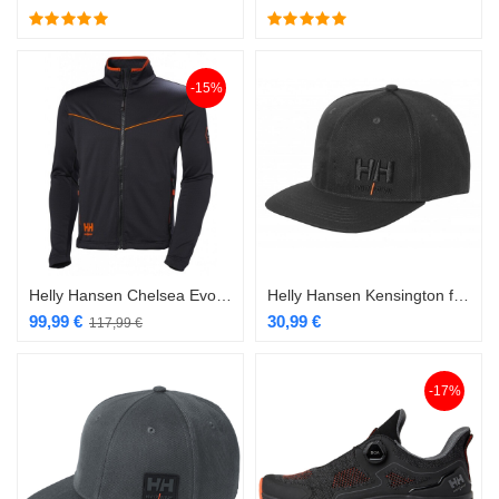
-15%
Helly Hansen Chelsea Evolution stretš pusa
Helly Hansen Kensington flat brim nokamüts must
99,99
€
30,99
€
117,99
€
-17%