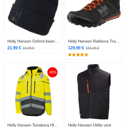
Helly Hansen Oxford beanie müts tumesinine
Helly Hansen Rabbora Trail Mid veekindel jalanõu
21,99
€
129,99
€
24,99
€
155,99
€
-30%
Helly Hansen Tonsberg HI VIS jope 369 Yellow/Charcoal
Helly Hansen Utility vest