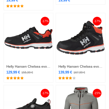
19,99
€
19,99
€
-17%
-17%
Helly Hansen Chelsea evolution 2.0 Low tööjalatsid O2
Helly Hansen Chelsea evolution 2.0 MID poolsaapad O2 SRC ES
129,99
€
139,99
€
155,99
€
167,99
€
-17%
-15%