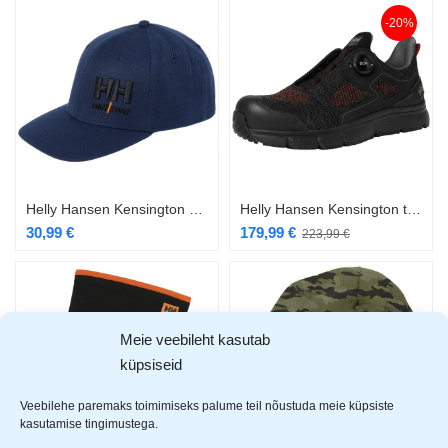
-20%
Helly Hansen Kensington nokamüts tumesinine
Helly Hansen Kensington tööking BOA S1P
30,99
€
179,99
€
223,99
€
Meie veebileht kasutab
küpsiseid
Veebilehe paremaks toimimiseks palume teil nõustuda meie küpsiste
kasutamise tingimustega.