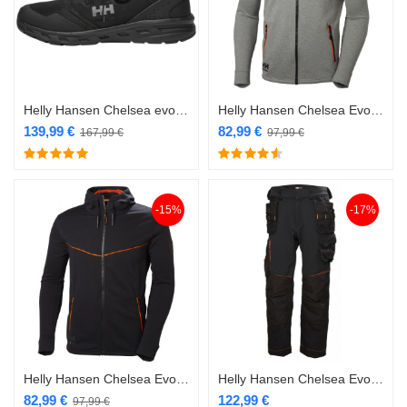
Helly Hansen Chelsea evolution jalatsid SRC BOA
Helly Hansen Chelsea Evolution pusa 930 hall
139,99
€
82,99
€
167,99
€
97,99
€
-15%
-17%
Helly Hansen Chelsea Evolution pusa must
Helly Hansen Chelsea Evolution stretch vööpüksid
82,99
€
122,99
€
97,99
€