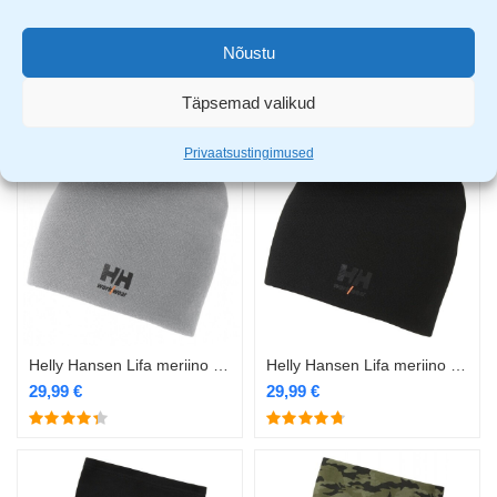
Helly Hansen Lifa Max kaelussall must
Helly Hansen Lifa meriino beanie müts camo
Nõustu
18,99
€
29,99
€
Täpsemad valikud
Privaatsustingimused
Helly Hansen Lifa meriino beanie müts hall
Helly Hansen Lifa meriino beanie müts must
29,99
€
29,99
€