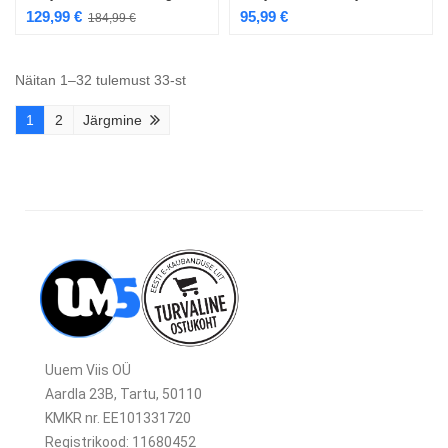
129,99
€
95,99
€
184,99
€
Näitan 1–32 tulemust 33-st
1
2
Järgmine
Uuem Viis OÜ
Aardla 23B, Tartu, 50110
KMKR nr. EE101331720
Registrikood: 11680452