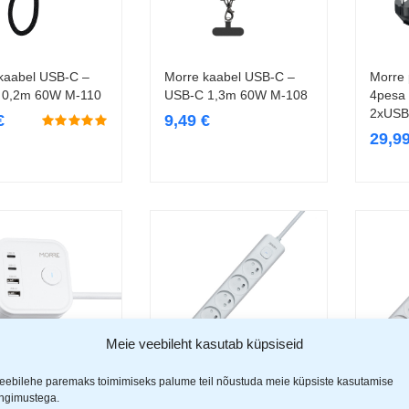
kaabel USB-C –
Morre kaabel USB-C –
Morre 
Lisa korvi
Lisa korvi
 0,2m 60W M-110
USB-C 1,3m 60W M-108
4pesa
2xUSB
€
9,49
€
29,9
Meie veebileht kasutab küpsiseid
eebilehe paremaks toimimiseks palume teil nõustuda meie küpsiste kasutamise
ingimustega.