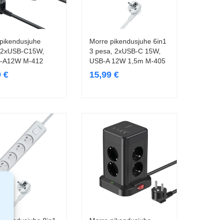
pikendusjuhe
Morre pikendusjuhe 6in1
Lisa korvi
Lisa korvi
 2xUSB-C15W,
3 pesa, 2xUSB-C 15W,
-A12W M-412
USB-A 12W 1,5m M-405
9
€
15,99
€