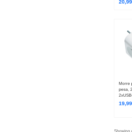
20,9
Morre 
pesa, 
2xUSB
19,9
Showing a