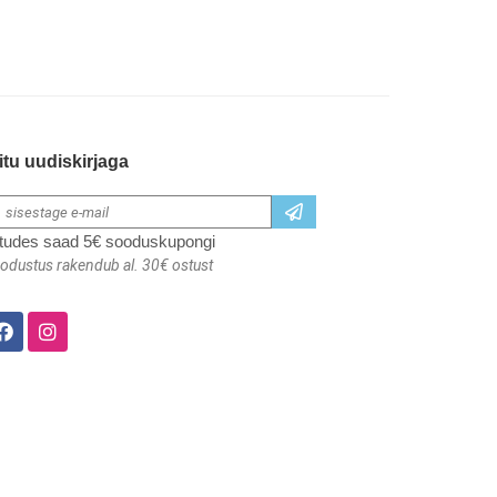
itu uudiskirjaga
itudes saad 5€ sooduskupongi
odustus rakendub al. 30€ ostust