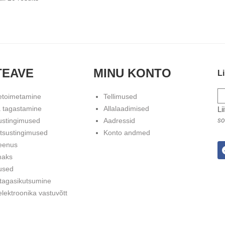
TEAVE
MINU KONTO
Li
etoimetamine
Tellimused
 tagastamine
Allalaadimised
Li
so
ustingimused
Aadressid
atsustingimused
Konto andmed
eenus
maks
used
 tagasikutsumine
lektroonika vastuvõtt