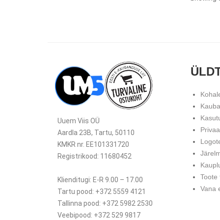
ÜLD
Kohal
Kauba
Kasut
Uuem Viis OÜ
Priva
Aardla 23B, Tartu, 50110
Logot
KMKR nr. EE101331720
Järel
Registrikood: 11680452
Kaupl
Toote
Klienditugi: E-R 9.00 – 17.00
Vana e
Tartu pood: +372 5559 4121
Tallinna pood: +372 5982 2530
Veebipood: +372 529 9817