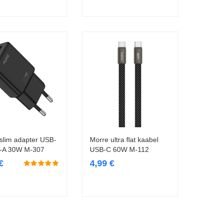
slim adapter USB-
Morre ultra flat kaabel
Lisa korvi
Lisa korvi
-A 30W M-307
USB-C 60W M-112
€
4,99
€