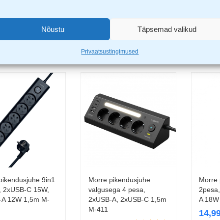
pikendusjuhe 7in1
Morre pikendusjuhe 7in1
Morre 
Lisa korvi
Lisa korvi
, 2xUSB-C 15W,
4 pesa, 2xUSB-C 15W,
5 pes
-A 12W 1,5m M-
USB-A 12W 1,5m M-406
USB-A
Nõustu
Täpsemad valikud
17,99
€
18,9
9
€
Privaatsustingimused
pikendusjuhe 9in1
Morre pikendusjuhe
Morre 
Lisa korvi
Lisa korvi
, 2xUSB-C 15W,
valgusega 4 pesa,
2pesa
-A 12W 1,5m M-
2xUSB-A, 2xUSB-C 1,5m
A 18W
M-411
14,9