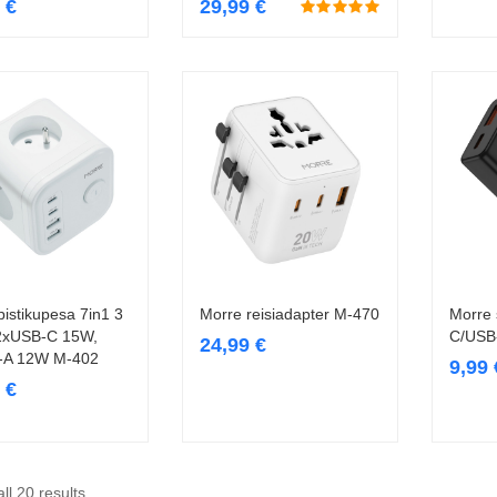
9
€
29,99
€
pistikupesa 7in1 3
Morre reisiadapter M-470
Morre 
Lisa korvi
Lisa korvi
2xUSB-C 15W,
C/USB
24,99
€
-A 12W M-402
9,99
9
€
ll 20 results