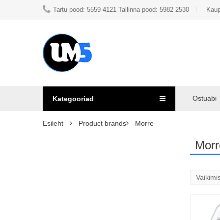
Tartu pood: 5559 4121 Tallinna pood: 5982 2530
Kaup
Ostuabi
Kategooriad
Esileht
Product brands
Morre
Morr