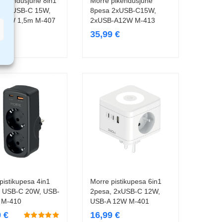
pikendusjuhe 8in1
Morre pikendusjuhe
Lisa korvi
Lisa korvi
a, 2xUSB-C 15W,
8pesa 2xUSB-C15W,
 12W 1,5m M-407
2xUSB-A12W M-413
9
€
35,99
€
pistikupesa 4in1
Morre pistikupesa 6in1
Lisa korvi
Lisa korvi
, USB-C 20W, USB-
2pesa, 2xUSB-C 12W,
 M-410
USB-A 12W M-401
9
€
16,99
€