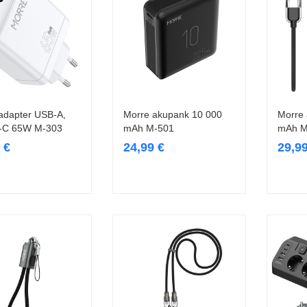
adapter USB-A,
Morre akupank 10 000
Morre
Lisa korvi
Lisa korvi
-C 65W M-303
mAh M-501
mAh M
9
€
24,99
€
29,9