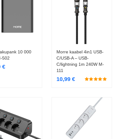
 akupank 10 000
Morre kaabel 4in1 USB-
Lisa korvi
Lisa korvi
-502
C/USB-A – USB-
C/lightning 1m 240W M-
9
€
111
10,99
€