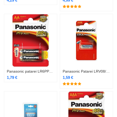
4,29
€
4,99
€
Panasonic patarei LR6PPG/2B
Panasonic Patarei LRV08/1B
1,79
€
1,59
€