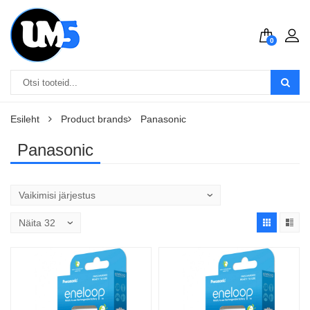
0
Esileht
Product brands
Panasonic
Panasonic