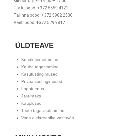
Klienditugi: E-R 9.00 – 17.00
Tartu pood: +372 5559 4121
Tallinna pood: +372 5982 2530
Veebipood: +372 529 9817
ÜLDTEAVE
Kohaletoimetamine
Kauba tagastamine
Kasutustingimused
Privaatsustingimused
Logoteenus
Järelmaks
Kauplused
Toote tagasikutsumine
Vana elektroonika vastuvõtt