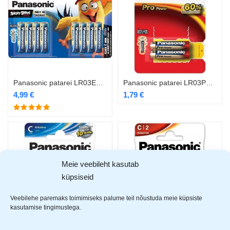
Panasonic patarei LR03EGE/8B 4+4 tk
Panasonic patarei LR03PPG/2B
4,99
€
1,79
€
Meie veebileht kasutab
küpsiseid
Veebilehe paremaks toimimiseks palume teil nõustuda meie küpsiste
kasutamise tingimustega.