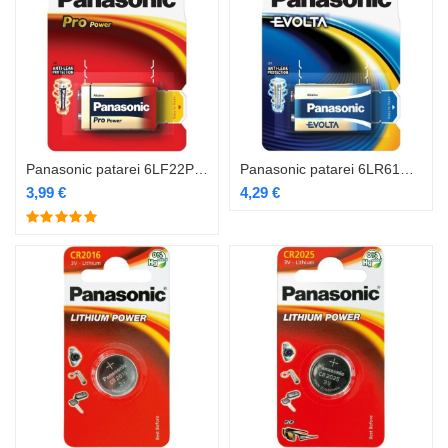
Panasonic patarei 6LF22PPG/1B 9V
Panasonic patarei 6LR61EGE/1B 9V
3,99
€
4,29
€