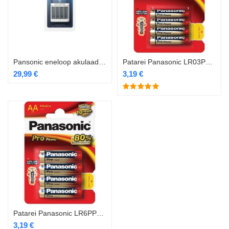
Pansonic eneloop akulaadija BQ-CC55E
Patarei Panasonic LR03PPG/4B
29,99
€
3,19
€
Patarei Panasonic LR6PPG/4B
3,19
€