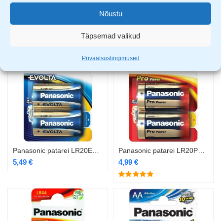
Panasonic patarei LR14EGE/2B
Panasonic patarei LR14PPG/2B
Nõustu
3,99
€
3,49
€
Täpsemad valikud
Privaatsustingimused
Panasonic patarei LR20EGE/2B
Panasonic patarei LR20PPG/2B
5,49
€
4,99
€