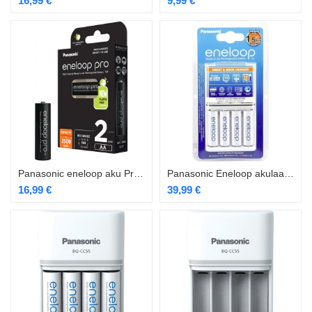
16,99
€
9,99
€
Panasonic eneloop aku Pro AA2500 2BP
Panasonic Eneloop akulaadija DQ-CC55+4×1900
16,99
€
39,99
€