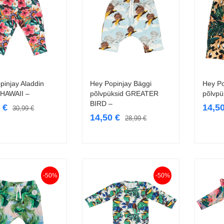
pinjay Aladdin
Hey Popinjay Bäggi
Hey Po
Vali
Vali
 HAWAII –
põlvpüksid GREATER
põlvp
BIRD –
9
€
14,5
30,99
€
14,50
€
28,99
€
-50%
-50%