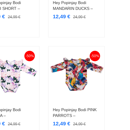
pinjay Bodi
Hey Popinjay Bodi
Vali
Vali
I SHORT –
MANDARIN DUCKS –
9
€
12,49
€
24,99
€
24,99
€
-50%
-50%
pinjay Bodi
Hey Popinjay Bodi PINK
Vali
Vali
A –
PARROTS –
9
€
12,49
€
24,99
€
24,99
€