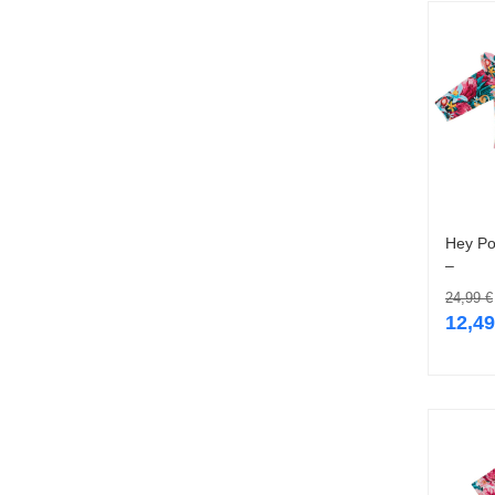
Hey Po
–
24,99
€
12,4