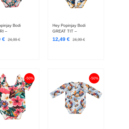
pinjay Bodi
Hey Popinjay Bodi
Vali
Vali
RI –
GREAT TIT –
9
€
12,49
€
24,99
€
24,99
€
-50%
-50%