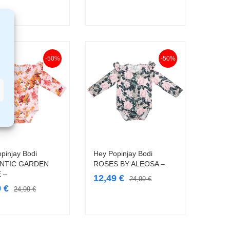
-50%
-50%
pinjay Bodi
Hey Popinjay Bodi
Vali
Vali
NTIC GARDEN
ROSES BY ALEOSA –
 –
12,49
€
24,99
€
9
€
24,99
€