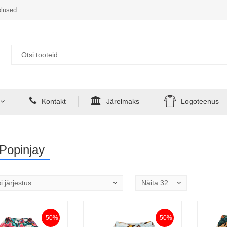
lused
Kontakt
Järelmaks
Logoteenus
Popinjay
-50%
-50%