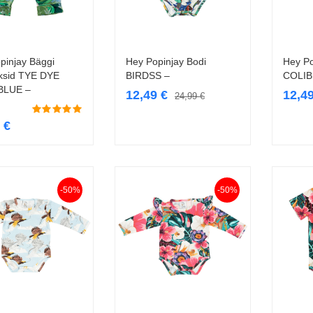
pinjay Bäggi
Hey Popinjay Bodi
Hey Po
Vali
Vali
ksid TYE DYE
BIRDSS –
COLIB
BLUE –
12,49
€
12,4
24,99
€
0
€
-50%
-50%