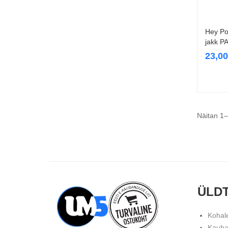
Hey Po
jakk P
23,0
Näitan 1–
ÜLD
Kohal
Kauba