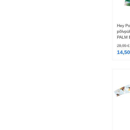
Hey Po
põlvpü
PALM 
28,99
€
14,5