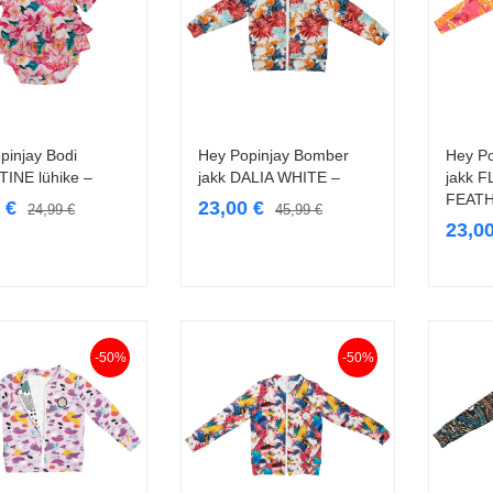
pinjay Bodi
Hey Popinjay Bomber
Hey P
Vali
Vali
INE lühike –
jakk DALIA WHITE –
jakk 
FEATH
9
€
23,00
€
24,99
€
45,99
€
23,0
-50%
-50%