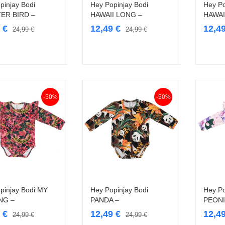
pinjay Bodi
Hey Popinjay Bodi
Hey Po
Vali
Vali
ER BIRD –
HAWAII LONG –
HAWAI
9
€
12,49
€
12,4
24,99
€
24,99
€
-50%
-50%
pinjay Bodi MY
Hey Popinjay Bodi
Hey Po
Vali
Vali
NG –
PANDA –
PEONI
9
€
12,49
€
12,4
24,99
€
24,99
€