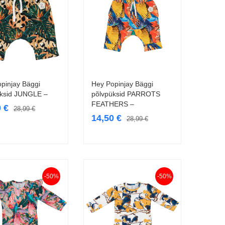
pinjay Bäggi
Hey Popinjay Bäggi
Vali
Vali
üksid JUNGLE –
põlvpüksid PARROTS
FEATHERS –
0
€
28,99
€
14,50
€
28,99
€
-50%
-50%