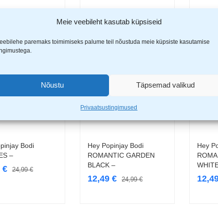
Meie veebileht kasutab küpsiseid
eebilehe paremaks toimimiseks palume teil nõustuda meie küpsiste kasutamise
ingimustega.
-50%
-50%
Nõustu
Täpsemad valikud
Privaatsustingimused
pinjay Bodi
Hey Popinjay Bodi
Hey Po
Vali
Vali
ES –
ROMANTIC GARDEN
ROMA
BLACK –
WHITE
9
€
24,99
€
12,49
€
12,4
24,99
€