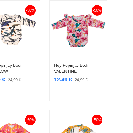
-50%
-50%
pinjay Bodi
Hey Popinjay Bodi
Vali
Vali
LOW –
VALENTINE –
9
€
12,49
€
24,99
€
24,99
€
-50%
-50%