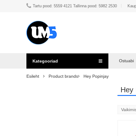
Tartu pood: 5559 4121 Tallinna pood: 5982 2530
Kaup
Ostuabi
Kategooriad
Esileht
Product brands
Hey Popinjay
Hey 