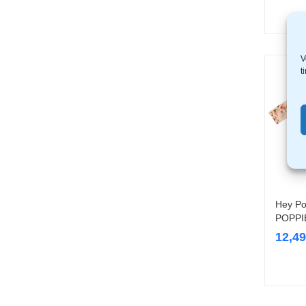
V
t
Hey Po
POPPI
12,4