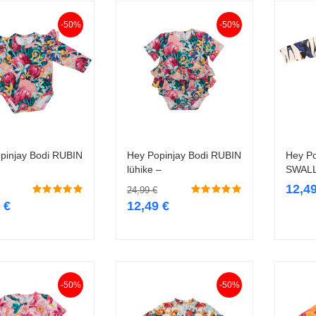
-50%
-50%
pinjay Bodi RUBIN
Hey Popinjay Bodi RUBIN
Hey Po
Vali
Vali
lühike –
SWAL
12,4
24,99
€
9
€
12,49
€
-50%
-50%