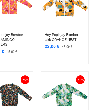
opinjay Bomber
Hey Popinjay Bomber
Vali
Vali
FLAMINGO
jakk ORANGE NEST –
ERS –
23,00
€
45,99
€
0
€
45,99
€
-50%
-50%