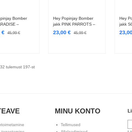
pinjay Bomber
Hey Popinjay Bomber
Hey P
Vali
Vali
ARADISE –
jakk PINK PARROTS –
jakk 
0
€
23,00
€
23,0
45,99
€
45,99
€
32 tulemust 197-st
TEAVE
MINU KONTO
Li
etoimetamine
Tellimused
 tagastamine
Allalaadimised