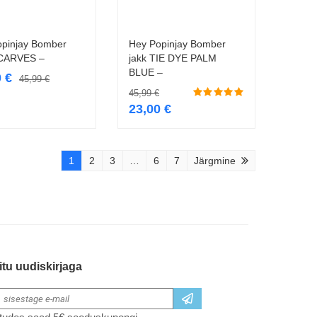
opinjay Bomber
Hey Popinjay Bomber
Vali
Vali
SCARVES –
jakk TIE DYE PALM
BLUE –
0
€
45,99
€
45,99
€
23,00
€
1
2
3
…
6
7
Järgmine
itu uudiskirjaga