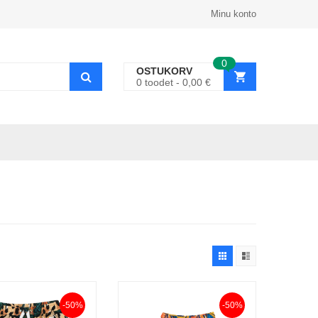
Minu konto
0
OSTUKORV
0
toodet
0,00
€
-50%
-50%