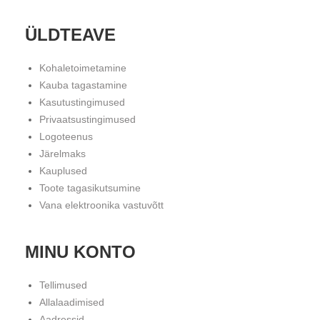
ÜLDTEAVE
Kohaletoimetamine
Kauba tagastamine
Kasutustingimused
Privaatsustingimused
Logoteenus
Järelmaks
Kauplused
Toote tagasikutsumine
Vana elektroonika vastuvõtt
MINU KONTO
Tellimused
Allalaadimised
Aadressid