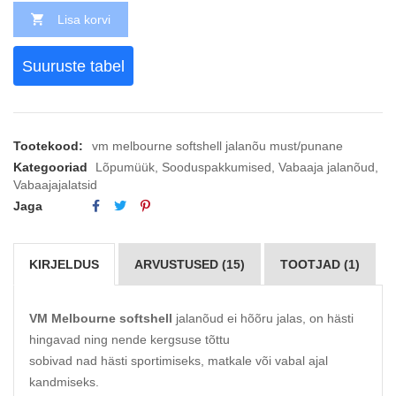
Lisa korvi
Suuruste tabel
Tootekood:
vm melbourne softshell jalanõu must/punane
Kategooriad
Lõpumüük
,
Sooduspakkumised
,
Vabaaja jalanõud
,
Vabaajajalatsid
Jaga
KIRJELDUS
ARVUSTUSED (15)
TOOTJAD (1)
VM Melbourne softshell
jalanõud ei hõõru jalas, on hästi
hingavad ning nende kergsuse tõttu
sobivad nad hästi sportimiseks, matkale või vabal ajal
kandmiseks.