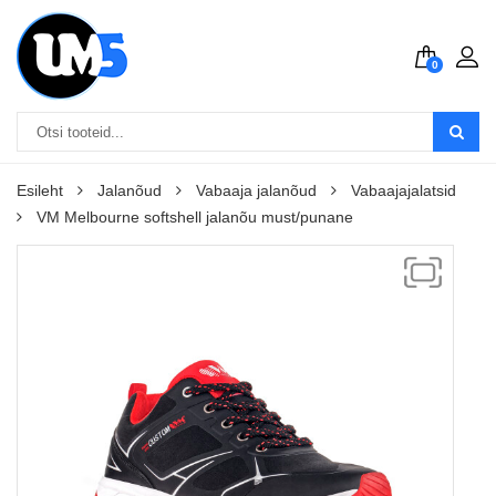
0
Esileht
Jalanõud
Vabaaja jalanõud
Vabaajajalatsid
VM Melbourne softshell jalanõu must/punane