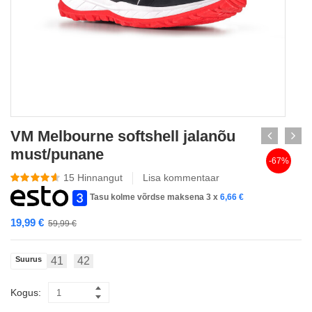
VM Melbourne softshell jalanõu
must/punane
-67%
15
Hinnangut
Lisa kommentaar
Tasu kolme võrdse maksena 3 x
6,66
€
19,99
€
59,99
€
Suurus
41
42
Kogus: