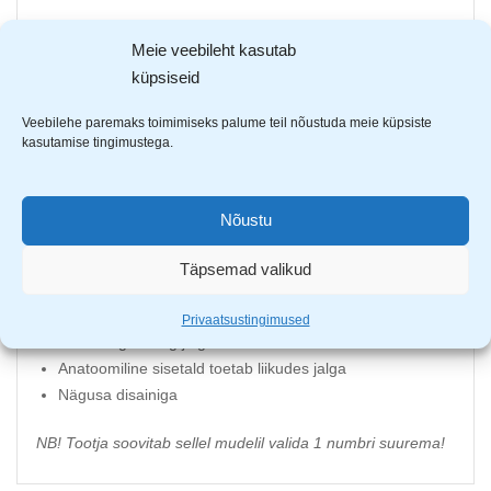
SOFTSHELL
®
materjal muudab toote ilmastikukindlaks.
Meie veebileht kasutab
Softshell materjal on praktiline,
küpsiseid
pehme mitmekihiline struktuur koosneb sisemisest pehmest
kihist, mis tagab soojuse,
Veebilehe paremaks toimimiseks palume teil nõustuda meie küpsiste
välispind on vastupidav ja kulumiskindel ning nende vahele
kasutamise tingimustega.
jääb membraankiht, mis annab
tootele hea hingavuse.
Nõustu
Kerged ja ilmastikukindlad
Mesh võrkriidega sisevooderdus
Täpsemad valikud
Softshell
materjalist jalanõud
EVA materjalist välistald ning libisemist takistav muster
Privaatsustingimused
Hästi hingav ning jalga toetav struktuur
Anatoomiline sisetald toetab liikudes jalga
Nägusa disainiga
NB! Tootja soovitab sellel mudelil valida 1 numbri suurema!