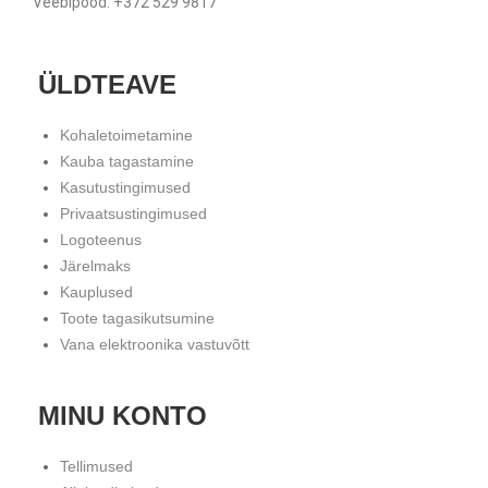
Veebipood: +372 529 9817
ÜLDTEAVE
Kohaletoimetamine
Kauba tagastamine
Kasutustingimused
Privaatsustingimused
Logoteenus
Järelmaks
Kauplused
Toote tagasikutsumine
Vana elektroonika vastuvõtt
MINU KONTO
Tellimused