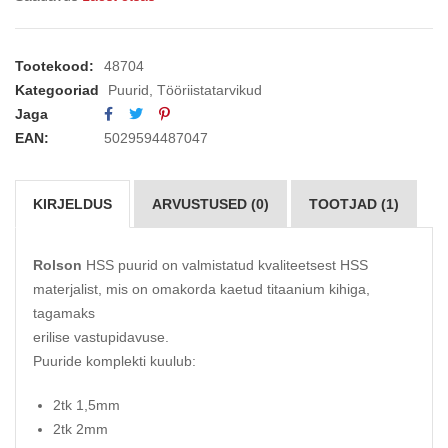
Tootekood:
48704
Kategooriad
Puurid
,
Tööriistatarvikud
Jaga
EAN:
5029594487047
KIRJELDUS
ARVUSTUSED (0)
TOOTJAD (1)
Rolson
HSS puurid on valmistatud kvaliteetsest HSS
materjalist, mis on omakorda kaetud titaanium kihiga,
tagamaks
erilise vastupidavuse.
Puuride komplekti kuulub:
2tk 1,5mm
2tk 2mm