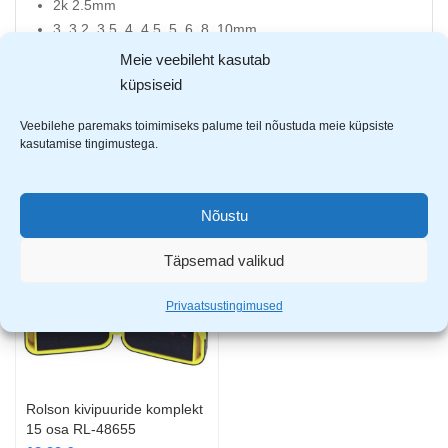
2k 2.5mm
3, 3.2, 3.5, 4, 4.5, 5, 6, 8, 10mm
Meie veebileht kasutab
küpsiseid
Veebilehe paremaks toimimiseks palume teil nõustuda meie küpsiste
kasutamise tingimustega.
AVASTA SARNASEID TOOTEID
Nõustu
Täpsemad valikud
Privaatsustingimused
Rolson kivipuuride komplekt
15 osa RL-48655