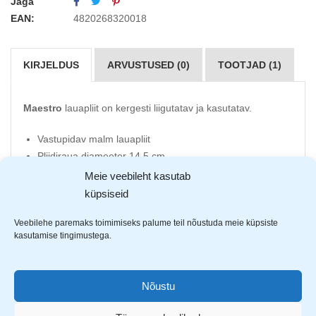
Jaga
EAN:
4820268320018
KIRJELDUS
ARVUSTUSED (0)
TOOTJAD (1)
Maestro
lauapliit on kergesti liigutatav ja kasutatav.
Vastupidav malm lauapliit
Pliidiraua diameeter 14.5 cm
Läheb kiiresti soojaks
Meie veebileht kasutab
Reguleeritav termostaat
küpsiseid
Indikaatortuli põleb kasutamise ajal
Veebilehe paremaks toimimiseks palume teil nõustuda meie küpsiste
Kummist jalad takistavad paigast liikumist
kasutamise tingimustega.
Ülekuumenemise kaitse
1000 W
Nõustu