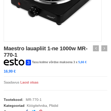
Maestro lauapliit 1-ne 1000w MR-
770-1
Tasu kolme võrdse maksena 3 x
5,66
€
16,99
€
Saadavus
Laost otsas
Tootekood:
MR-770-1
Kategooriad
Köögitehnika
,
Pliidid