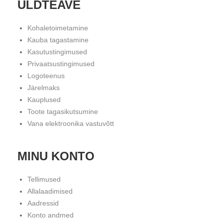
ÜLDTEAVE
Kohaletoimetamine
Kauba tagastamine
Kasutustingimused
Privaatsustingimused
Logoteenus
Järelmaks
Kauplused
Toote tagasikutsumine
Vana elektroonika vastuvõtt
MINU KONTO
Tellimused
Allalaadimised
Aadressid
Konto andmed