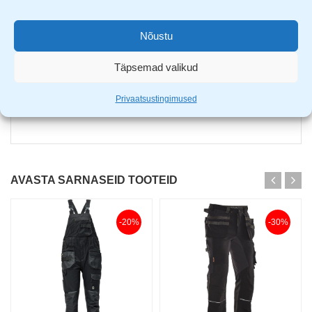
elastsest materjalist varrukad ning jaki alumine serv
3 kordsed õmblused
Nõustu
nägusa välimusega ning ülimalt vastupidav
Täpsemad valikud
Privaatsustingimused
AVASTA SARNASEID TOOTEID
-20%
-30%