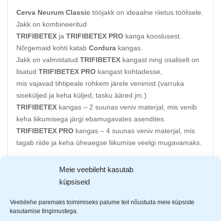
Cerva Neurum Classic
tööjakk on ideaalne riietus töölisele.
Jakk on kombineeritud
TRIFIBETEX
ja
TRIFIBETEX PRO
kanga kooslusest.
Nõrgemaid kohti katab
Cordura
kangas.
Jakk on valmistatud
TRIFIBETEX
kangast ning osaliselt on
lisatud
TRIFIBETEX PRO
kangast kohtadesse,
mis vajavad tihtipeale rohkem järele venimist (varruka
siseküljed ja keha küljed, tasku ääred jm.)
TRIFIBETEX
kangas – 2 suunas veniv materjal, mis venib
keha liikumisega järgi ebamugavates asendites.
TRIFIBETEX PRO
kangas – 4 suunas veniv materjal, mis
tagab riide ja keha üheaegse liikumise veelgi mugavamaks.
TRIFIBETEX
kangas
Meie veebileht kasutab
Materjal: 62% puuvill, 35% polüester ja 3% elastaan
küpsiseid
2 küljetaskut
2 lukuga suletavat rinnataskut
Veebilehe paremaks toimimiseks palume teil nõustuda meie küpsiste
kasutamise tingimustega.
YKK lukuga eest suletav