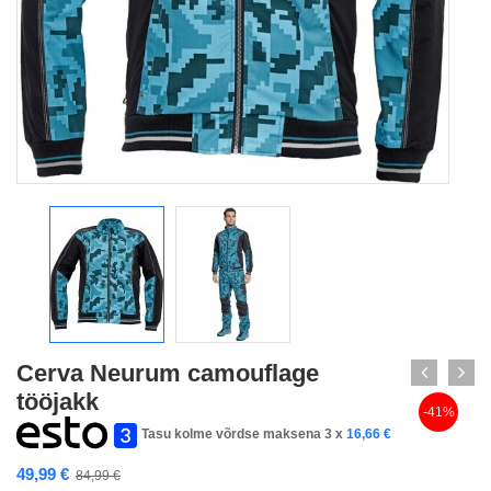
Cerva Neurum camouflage
tööjakk
-41%
Tasu kolme võrdse maksena 3 x
16,66
€
49,99
€
84,99
€