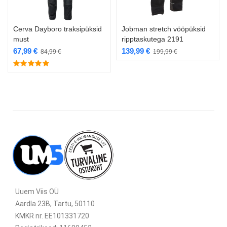
Cerva Dayboro traksipüksid
Jobman stretch vööpüksid
must
ripptaskutega 2191
67,99
€
139,99
€
84,99
€
199,99
€
Uuem Viis OÜ
Aardla 23B, Tartu, 50110
KMKR nr. EE101331720