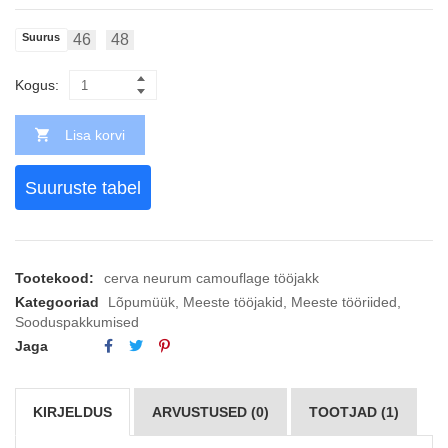
Suurus
46
48
Kogus:
Lisa korvi
Suuruste tabel
Tootekood:
cerva neurum camouflage tööjakk
Kategooriad
Lõpumüük
,
Meeste tööjakid
,
Meeste tööriided
,
Sooduspakkumised
Jaga
KIRJELDUS
ARVUSTUSED (0)
TOOTJAD (1)