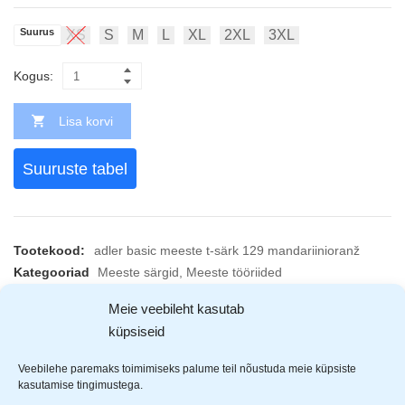
Suurus
XS
S
M
L
XL
2XL
3XL
Kogus:
Lisa korvi
Suuruste tabel
Tootekood:
adler basic meeste t-särk 129 mandariinioranž
Kategooriad
Meeste särgid
,
Meeste tööriided
Jaga
Meie veebileht kasutab
küpsiseid
KIRJELDUS
ARVUSTUSED (3)
TOOTJAD (1)
Veebilehe paremaks toimimiseks palume teil nõustuda meie küpsiste
kasutamise tingimustega.