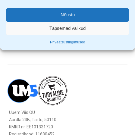
Materjal 100% puuvill
Masinpestav 40C juures
Nõustu
Seljas kerge ja mugav 160g/m2
Silikoon viimistlus, mis tagab kanga pehmuse ja püsivuse
Täpsemad valikud
Sobib logode trükkimiseks ja tikkimiseks
Privaatsustingimused
Uuem Viis OÜ
Aardla 23B, Tartu, 50110
KMKR nr. EE101331720
Registrikood: 11680452