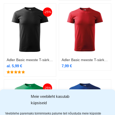
-25%
Adler Basic meeste T-särk 129 must
Adler Basic meeste T-särk 129 punane
al.
5,99
€
7,99
€
-25%
Meie veebileht kasutab
küpsiseid
Veebilehe paremaks toimimiseks palume teil nõustuda meie küpsiste