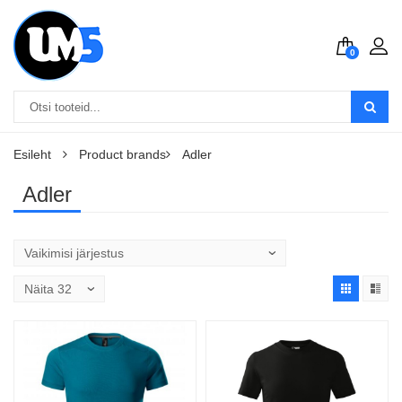
0
Esileht
Product brands
Adler
Adler