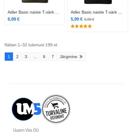
Adler Basic naiste T-särk 134 military
Adler Basic naiste T-särk 134 must
6,99
€
5,99
€
6,99
€
Näitan 1–32 tulemust 199-st
1
2
3
…
6
7
Järgmine
Uuem Viis OÜ