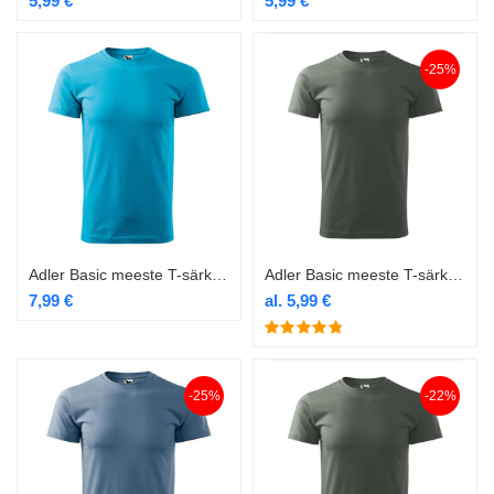
5,99
€
5,99
€
-25%
Adler Basic meeste T-särk 129 blue atoll
Adler Basic meeste T-särk 129 castor grey
7,99
€
al.
5,99
€
-25%
-22%