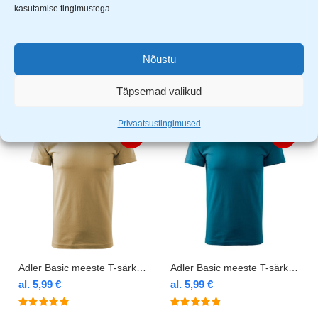
kasutamise tingimustega.
Adler Basic meeste T-särk 129 roheline
Adler Basic meeste T-särk 129 royal blue
Nõustu
al.
5,99
€
al.
7,99
€
Täpsemad valikud
Privaatsustingimused
-25%
-25%
Adler Basic meeste T-särk 129 sand
Adler Basic meeste T-särk 129 sinine
al.
5,99
€
al.
5,99
€