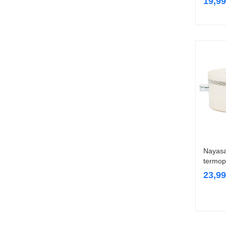
19,9
Nayasa
termop
23,9