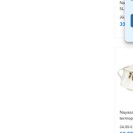
Nayasa
5L
39,99
€
31,9
Nayasa
termop
24,99
€