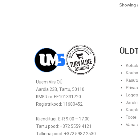
Showing a
ÜLD
Kohal
Kauba
Kasut
Uuem Viis OÜ
Priva
Aardla 23B, Tartu, 50110
Logot
KMKR nr. EE101331720
Järel
Registrikood: 11680452
Kaupl
Toote
Klienditugi: E-R 9.00 – 17.00
Vana e
Tartu pood: +372 5559 4121
Tallinna pood: +372 5982 2530