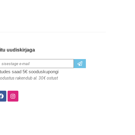
itu uudiskirjaga
itudes saad 5€ sooduskupongi
odustus rakendub al. 30€ ostust