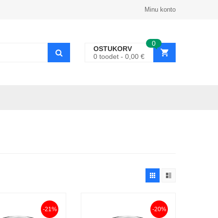
Minu konto
0
OSTUKORV
0
toodet
0,00
€
-21%
-20%