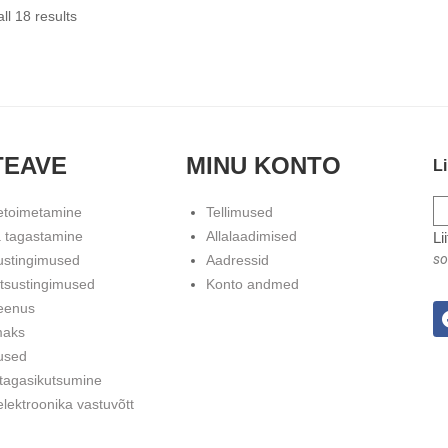
ll 18 results
TEAVE
MINU KONTO
Li
etoimetamine
Tellimused
 tagastamine
Allalaadimised
Li
so
ustingimused
Aadressid
atsustingimused
Konto andmed
eenus
maks
used
 tagasikutsumine
lektroonika vastuvõtt