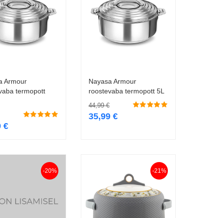
a Armour
Nayasa Armour
Lisa korvi
Lisa korvi
vaba termopott
roostevaba termopott 5L
44,99
€
35,99
€
9
€
-20%
-21%