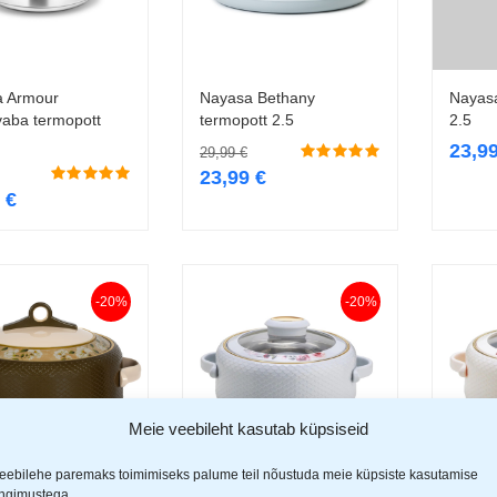
a Armour
Nayasa Bethany
Nayasa
Lisa korvi
Lisa korvi
vaba termopott
termopott 2.5
2.5
23,9
29,99
€
23,99
€
9
€
-20%
-20%
Meie veebileht kasutab küpsiseid
eebilehe paremaks toimimiseks palume teil nõustuda meie küpsiste kasutamise
ingimustega.