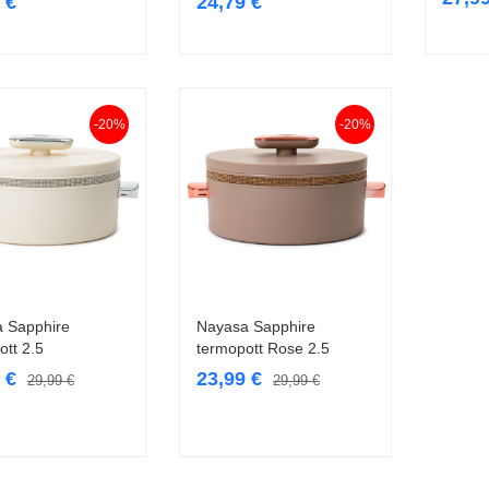
9
€
24,79
€
-20%
-20%
 Sapphire
Nayasa Sapphire
Lisa korvi
Lisa korvi
ott 2.5
termopott Rose 2.5
9
€
23,99
€
29,99
€
29,99
€