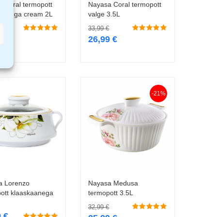
 Coral termopott
Nayasa Coral termopott
Lisa korvi
Lisa korvi
kaanega cream 2L
valge 3.5L
33,99
€
9
€
26,99
€
-21%
a Lorenzo
Nayasa Medusa
Lisa korvi
Lisa korvi
ott klaaskaanega
termopott 3.5L
32,99
€
9
€