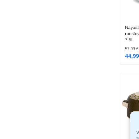
Nayas
rooste
7.5L
57,99
€
44,9
V
t