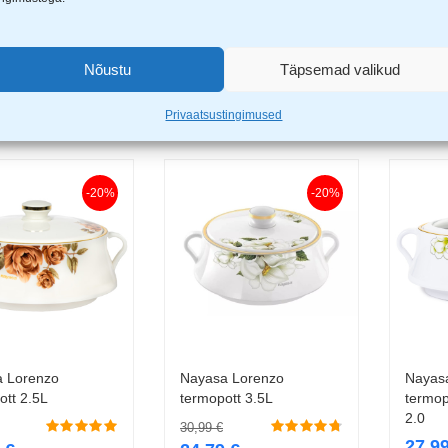
 Coral termopott
Nayasa Coral termopott
Nayasa
Lisa korvi
Lisa korvi
klaaskaanega 2L
klaas
29,99
€
29,99
€
Nõustu
Täpsemad valikud
9
€
23,99
€
23,9
Privaatsustingimused
-20%
-20%
 Lorenzo
Nayasa Lorenzo
Nayas
Lisa korvi
Lisa korvi
ott 2.5L
termopott 3.5L
termop
2.0
30,99
€
27,9