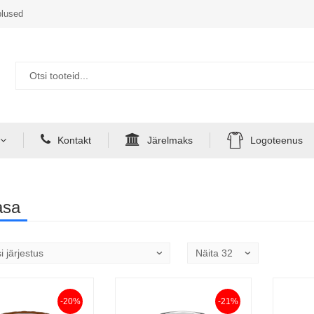
lused
Kontakt
Järelmaks
Logoteenus
asa
-20%
-21%