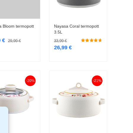
 Bloom termopott
Nayasa Coral termopott
Lisa korvi
Lisa korvi
3.5L
9
€
29,99
€
33,99
€
26,99
€
-20%
-21%