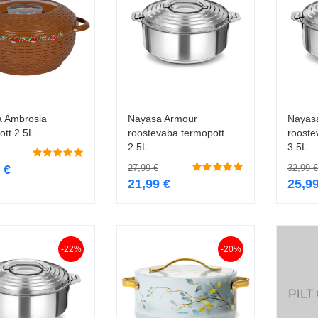
 Ambrosia
Nayasa Armour
Nayas
Lisa korvi
Lisa korvi
ott 2.5L
roostevaba termopott
rooste
2.5L
3.5L
9
€
27,99
€
32,99
€
21,99
€
25,9
-22%
-20%