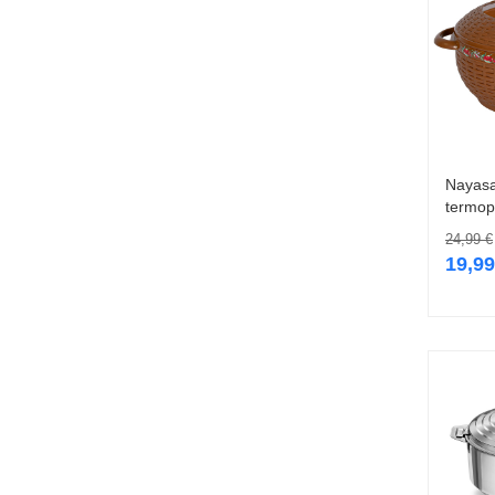
Nayasa
termop
24,99
€
19,9