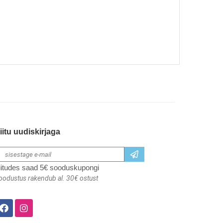
iitu uudiskirjaga
iitudes saad 5€ sooduskupongi
oodustus rakendub al. 30€ ostust