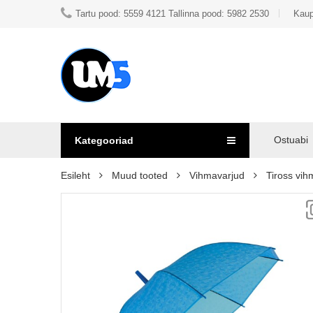
Tartu pood: 5559 4121 Tallinna pood: 5982 2530
Kaup
Ostuabi
Kategooriad
Esileht
Muud tooted
Vihmavarjud
Tiross vi