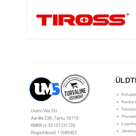
ÜLDT
Kohale
Kauba 
Kasutu
Uuem Viis OÜ
Privaat
Aardla 23B, Tartu, 50110
Logote
KMKR nr. EE101331720
Järelm
Registrikood: 11680452