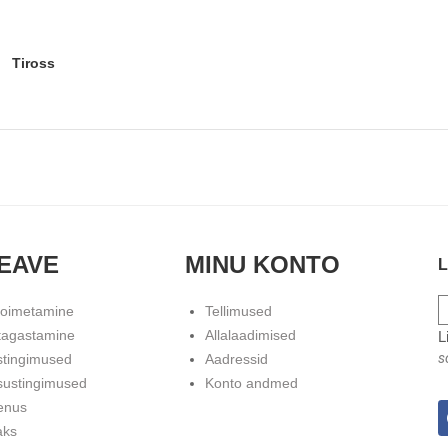
Tiross
EAVE
MINU KONTO
L
toimetamine
Tellimused
tagastamine
Allalaadimised
L
s
stingimused
Aadressid
sustingimused
Konto andmed
enus
aks