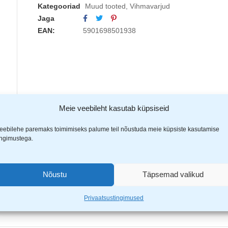
Kategooriad
Muud tooted
,
Vihmavarjud
Jaga
EAN:
5901698501938
Meie veebileht kasutab küpsiseid
eebilehe paremaks toimimiseks palume teil nõustuda meie küpsiste kasutamise
ingimustega.
Nõustu
Täpsemad valikud
Privaatsustingimused