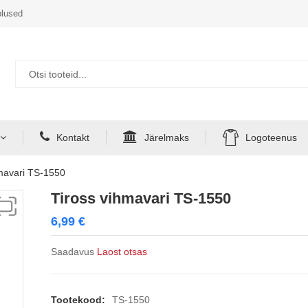
lused
Kontakt
Järelmaks
Logoteenus
hmavari TS-1550
Tiross vihmavari TS-1550
6,99
€
Saadavus
Laost otsas
Tootekood:
TS-1550