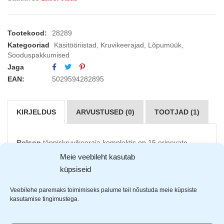
Tootekood:
28289
Kategooriad
Käsitööriistad
,
Kruvikeerajad
,
Lõpumüük
,
Sooduspakkumised
Jaga
EAN:
5029594282895
KIRJELDUS
ARVUSTUSED (0)
TOOTJAD (1)
Rolson
täppiskruvikeeraja komplektis on 15 erinevate
otstega kruvikeerajat, mille käepidemed on hea haardega
Meie veebileht kasutab
ja kaetud pehme kummiga.
küpsiseid
Kruvikeerajate komplekti kuulub:
Veebilehe paremaks toimimiseks palume teil nõustuda meie küpsiste
kasutamise tingimustega.
Miinuspea suurustega: 1.5, 2, 2.5, 3mm
Ristpea suurustega: PH000, PH00, PH0, PH1