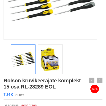
Rolson kruvikeerajate komplekt
15 osa RL-28289 EOL
-50%
7,24
€
14,49
€
Saadavus
Laost otsas