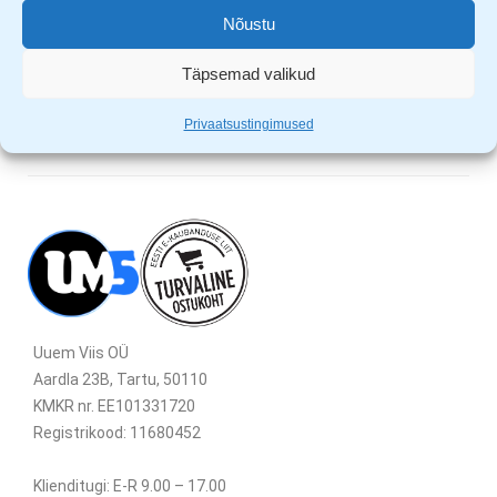
Tähik suurustega: T6, T7, T8, T9, T10, T15, T20
Nõustu
Täpsemad valikud
Privaatsustingimused
Uuem Viis OÜ
Aardla 23B, Tartu, 50110
KMKR nr. EE101331720
Registrikood: 11680452
Klienditugi: E-R 9.00 – 17.00