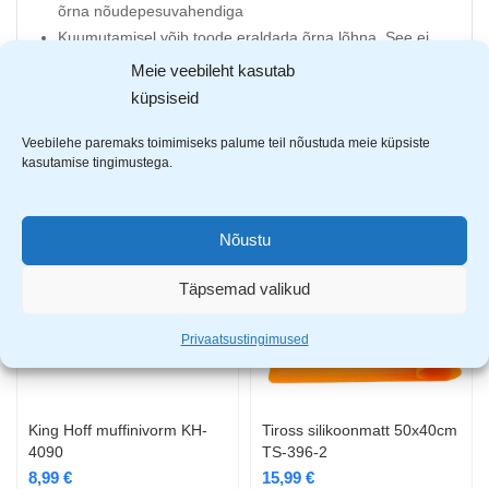
õrna nõudepesuvahendiga
Kuumutamisel võib toode eraldada õrna lõhna. See ei
ole ohtlik ja ei mõjuta toote funktsiooni.
Meie veebileht kasutab
küpsiseid
Veebilehe paremaks toimimiseks palume teil nõustuda meie küpsiste
AVASTA SARNASEID TOOTEID
kasutamise tingimustega.
Nõustu
Täpsemad valikud
Privaatsustingimused
King Hoff muffinivorm KH-
Tiross silikoonmatt 50x40cm
4090
TS-396-2
8,99
€
15,99
€