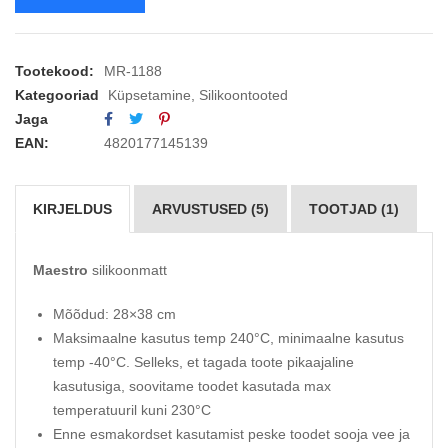
Tootekood:
MR-1188
Kategooriad
Küpsetamine
,
Silikoontooted
Jaga
EAN:
4820177145139
KIRJELDUS
ARVUSTUSED (5)
TOOTJAD (1)
Maestro
silikoonmatt
Mõõdud: 28×38 cm
Maksimaalne kasutus temp 240°C, minimaalne kasutus
temp -40°C. Selleks, et tagada toote pikaajaline
kasutusiga, soovitame toodet kasutada max
temperatuuril kuni 230°C
Enne esmakordset kasutamist peske toodet sooja vee ja