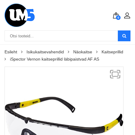
0
Esileht
Isikukaitsevahendid
Näokaitse
Kaitseprillid
iSpector Vernon kaitseprillid läbipaistvad AF AS