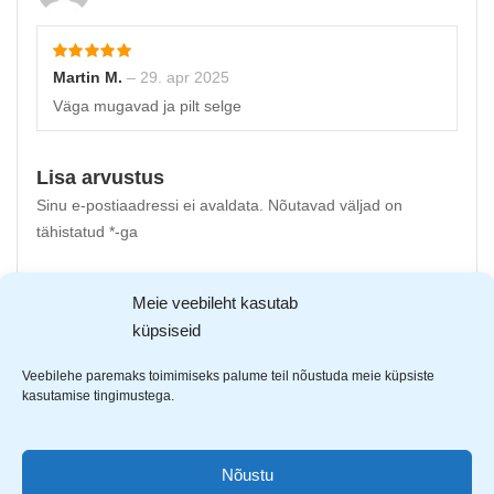
Martin M.
–
29. apr 2025
Väga mugavad ja pilt selge
Lisa arvustus
Sinu e-postiaadressi ei avaldata.
Nõutavad väljad on
tähistatud
*
-ga
Sinu hinnang
Meie veebileht kasutab
Sinu arvustus
*
küpsiseid
Veebilehe paremaks toimimiseks palume teil nõustuda meie küpsiste
kasutamise tingimustega.
Nõustu