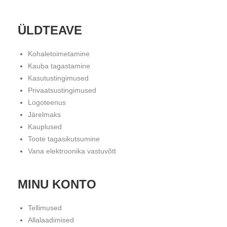
ÜLDTEAVE
Kohaletoimetamine
Kauba tagastamine
Kasutustingimused
Privaatsustingimused
Logoteenus
Järelmaks
Kauplused
Toote tagasikutsumine
Vana elektroonika vastuvõtt
MINU KONTO
Tellimused
Allalaadimised