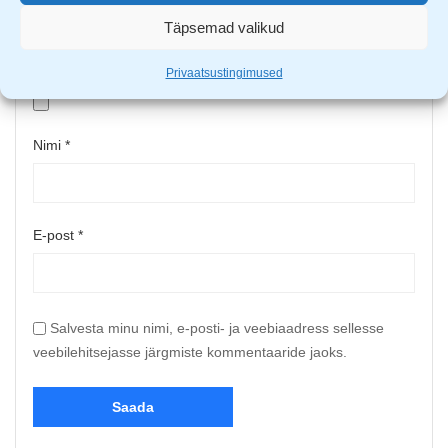
Täpsemad valikud
Upload up to 5 images or videos
Privaatsustingimused
Nimi
*
E-post
*
Salvesta minu nimi, e-posti- ja veebiaadress sellesse
veebilehitsejasse järgmiste kommentaaride jaoks.