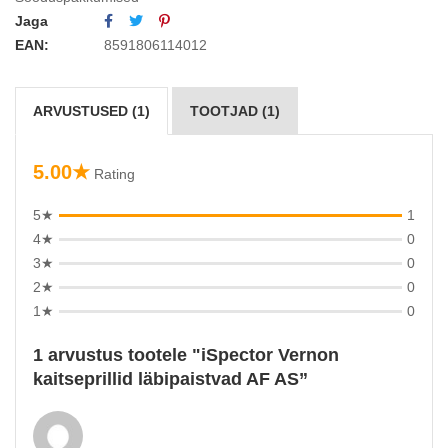
Jaga
EAN:
8591806114012
ARVUSTUSED (1)
TOOTJAD (1)
5.00★
Rating
5★
1
4★
0
3★
0
2★
0
1★
0
1 arvustus tootele
iSpector Vernon
kaitseprillid läbipaistvad AF AS