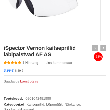
iSpector Vernon kaitseprillid
läbipaistvad AF AS
-53%
1
Hinnang
Lisa kommentaar
3,99
€
8,49
€
Saadavus
Laost otsas
Tootekood:
0501042481999
Kategooriad
Kaitseprillid
,
Lõpumüük
,
Näokaitse
,
Sooduspakkumised