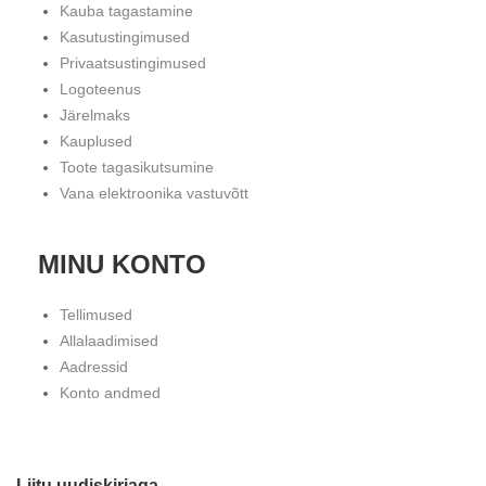
Kauba tagastamine
Kasutustingimused
Privaatsustingimused
Logoteenus
Järelmaks
Kauplused
Toote tagasikutsumine
Vana elektroonika vastuvõtt
MINU KONTO
Tellimused
Allalaadimised
Aadressid
Konto andmed
Liitu uudiskirjaga