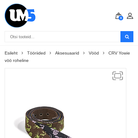
0
Esileht
Tööriided
Aksesuaarid
Vööd
CRV Yowie
vöö roheline