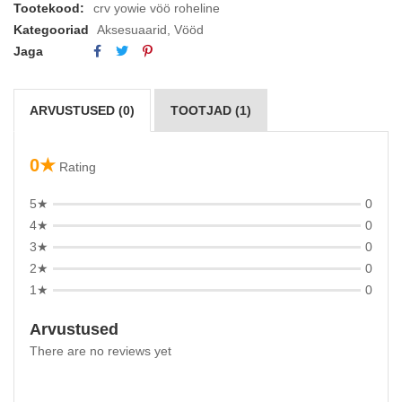
Tootekood:
crv yowie vöö roheline
Kategooriad
Aksesuaarid
,
Vööd
Jaga
ARVUSTUSED (0)
TOOTJAD (1)
0★
Rating
5★
0
4★
0
3★
0
2★
0
1★
0
Arvustused
There are no reviews yet