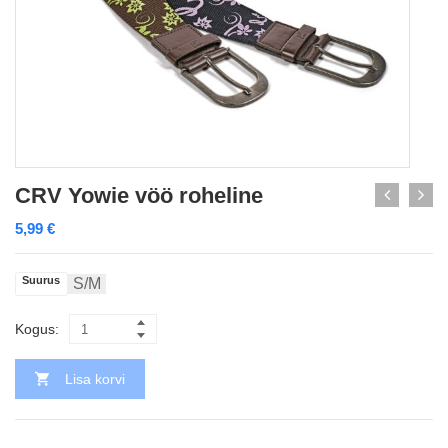
CRV Yowie vöö roheline
5,99
€
Suurus
S/M
Kogus:
Lisa korvi