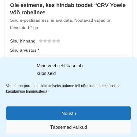
Ole esimene, kes hindab toodet “CRV Yowie
vöö roheline”
Sinu e-postiaadressi ei avaldata.
Nõutavad väljad on
tähistatud
*
-ga
Sinu hinnang
Sinu arvustus
*
Meie veebileht kasutab
küpsiseid
Veebilehe paremaks toimimiseks palume teil nõustuda meie küpsiste
kasutamise tingimustega.
Nõustu
Upload up to 5 images or videos
Täpsemad valikud