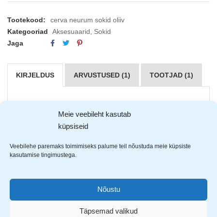
Tootekood:
cerva neurum sokid oliiv
Kategooriad
Aksesuaarid
,
Sokid
Jaga
KIRJELDUS
ARVUSTUSED (1)
TOOTJAD (1)
Cerva Neurum
sokid on universaalsed sokid, mis sobivad
Meie veebileht kasutab
kandmiseks igal ajal. Funktsionaalsed ja vastupidavad sokid
küpsiseid
on
valmistatud polüestri ja puuvilla kooslusest. Lisaks on lisatud
Veebilehe paremaks toimimiseks palume teil nõustuda meie küpsiste
nailonit ja elastaani, mis tagab vastupidavuse ja venivuse.
kasutamise tingimustega.
Sobib hästi Neurum tööriiete kollektsiooniga.
Nõustu
Täpsemad valikud