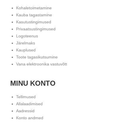
Kohaletoimetamine
Kauba tagastamine
Kasutustingimused
Privaatsustingimused
Logoteenus
Järelmaks
Kauplused
Toote tagasikutsumine
Vana elektroonika vastuvõtt
MINU KONTO
Tellimused
Allalaadimised
Aadressid
Konto andmed