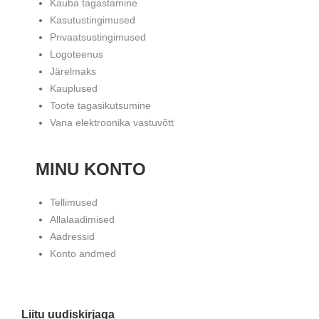
Kauba tagastamine
Kasutustingimused
Privaatsustingimused
Logoteenus
Järelmaks
Kauplused
Toote tagasikutsumine
Vana elektroonika vastuvõtt
MINU KONTO
Tellimused
Allalaadimised
Aadressid
Konto andmed
Liitu uudiskirjaga