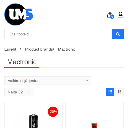
0
Esileht
Product brands
Mactronic
Mactronic
-20%