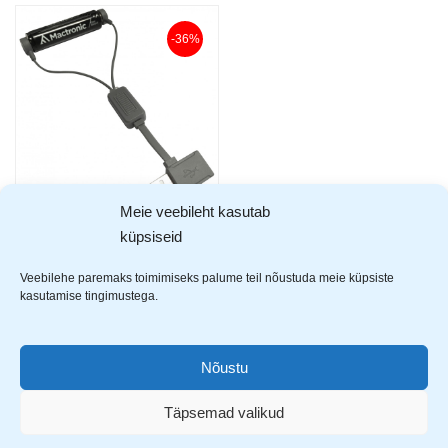
-36%
Meie veebileht kasutab
Mactronic USB universaal laadija
küpsiseid
8,99
€
13,99
€
Veebilehe paremaks toimimiseks palume teil nõustuda meie küpsiste
kasutamise tingimustega.
Showing all 5 results
Nõustu
Täpsemad valikud