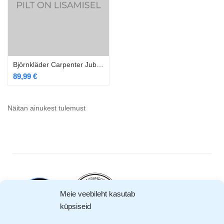
Björnkläder Carpenter Jubileum ripptaskutega must vest vööga
89,99
€
Näitan ainukest tulemust
Meie veebileht kasutab
küpsiseid