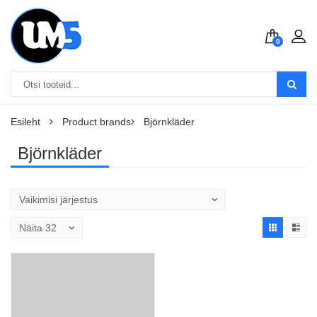
0
Esileht
Product brands
Björnkläder
Björnkläder