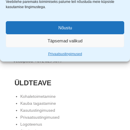
Veebilehe paremaks toimimiseks palume teil nõustuda meie küpsiste
Uuem Viis OÜ
kasutamise tingimustega.
Aardla 23B, Tartu, 50110
KMKR nr. EE101331720
Registrikood: 11680452
Nõustu
Klienditugi: E-R 9.00 – 17.00
Täpsemad valikud
Tartu pood: +372 5559 4121
Tallinna pood: +372 5982 2530
Privaatsustingimused
Veebipood: +372 529 9817
ÜLDTEAVE
Kohaletoimetamine
Kauba tagastamine
Kasutustingimused
Privaatsustingimused
Logoteenus