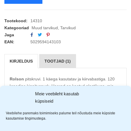
Tootekood:
14310
Kategooriad
Muud tarvikud
,
Tarvikud
Jaga
EAN:
5029594143103
KIRJELDUS
TOOTJAD (1)
Rolson
pitskruvi. 1 käega kasutatav ja kiirvabastiga. 120
kraadine kinnitusnurk. Haarad on kaetud plastikuga, mis
tagab ohutu kasutamise erinevatel toodetel.
Meie veebileht kasutab
küpsiseid
Heavy-duty mitmeotstarbeliseks kasutuseks, 120kg
haardejõud
Veebilehe paremaks toimimiseks palume teil nõustuda meie küpsiste
kasutamise tingimustega.
Kiire kinnitamine ja vabastamine
1 käega opereeritav