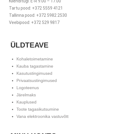
Klienditugi: E-R 9.00 – 17.00
Tartu pood: +372 5559 4121
Tallinna pood: +372 5982 2530
Veebipood: +372 529 9817
ÜLDTEAVE
Kohaletoimetamine
Kauba tagastamine
Kasutustingimused
Privaatsustingimused
Logoteenus
Järelmaks
Kauplused
Toote tagasikutsumine
Vana elektroonika vastuvõtt