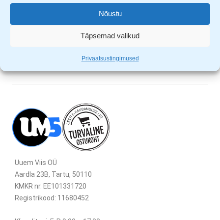
Tagurpidi opereeriv, mis võimaldab kinnitatud pitskruvi
Nõustu
astme võrra vabastada
Toote pikkus 20 cm ja haarde sügavus 9 cm
Täpsemad valikud
Privaatsustingimused
Uuem Viis OÜ
Aardla 23B, Tartu, 50110
KMKR nr. EE101331720
Registrikood: 11680452